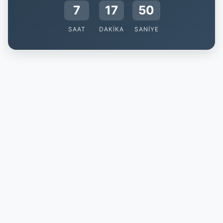
7
17
49
SAAT
DAKIKA
SANIYE