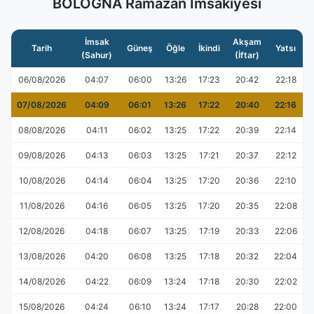
BOLOGNA Ramazan İmsakiyesi
İmsak
Akşam
Tarih
Güneş
Öğle
İkindi
Yatsı
(Sahur)
(İftar)
06/08/2026
04:07
06:00
13:26
17:23
20:42
22:18
07/08/2026
04:09
06:01
13:26
17:22
20:40
22:16
08/08/2026
04:11
06:02
13:25
17:22
20:39
22:14
09/08/2026
04:13
06:03
13:25
17:21
20:37
22:12
10/08/2026
04:14
06:04
13:25
17:20
20:36
22:10
11/08/2026
04:16
06:05
13:25
17:20
20:35
22:08
12/08/2026
04:18
06:07
13:25
17:19
20:33
22:06
13/08/2026
04:20
06:08
13:25
17:18
20:32
22:04
14/08/2026
04:22
06:09
13:24
17:18
20:30
22:02
15/08/2026
04:24
06:10
13:24
17:17
20:28
22:00