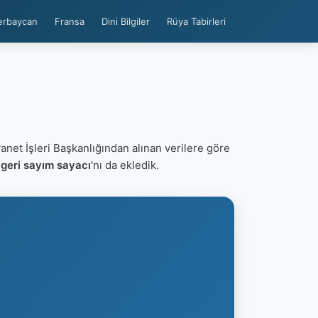
erbaycan
Fransa
Dini Bilgiler
Rüya Tabirleri
yanet İşleri Başkanlığından alınan verilere göre
geri sayım sayacı
'nı da ekledik.