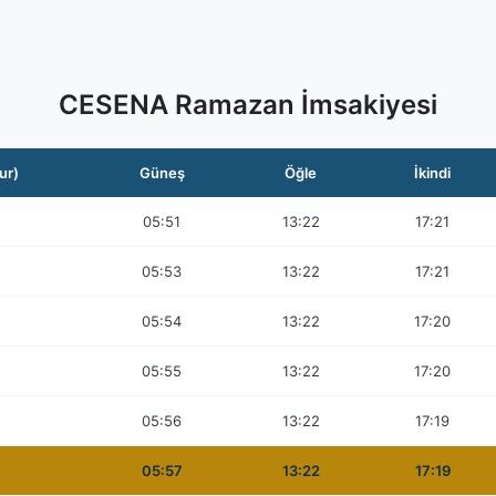
CESENA Ramazan İmsakiyesi
ur)
Güneş
Öğle
İkindi
05:51
13:22
17:21
05:53
13:22
17:21
05:54
13:22
17:20
05:55
13:22
17:20
05:56
13:22
17:19
05:57
13:22
17:19