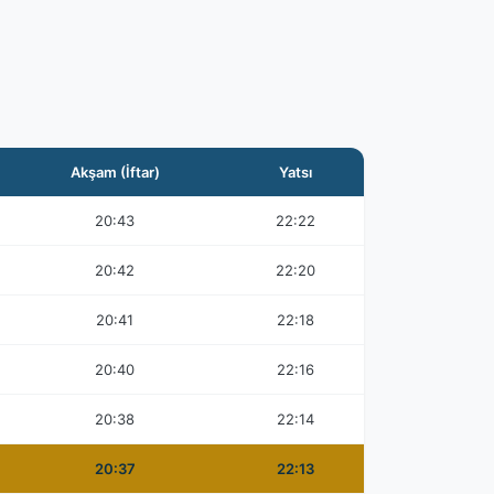
Akşam (İftar)
Yatsı
20:43
22:22
20:42
22:20
20:41
22:18
20:40
22:16
20:38
22:14
20:37
22:13