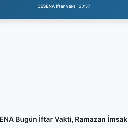
CESENA iftar vakti
:
20:37
NA Bugün İftar Vakti, Ramazan İmsak