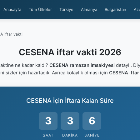
Anasayfa
Tüm Ülkeler
Türkiye
Almanya
Bulgaristan
Az
 iftar vakti
CESENA iftar vakti 2026
aktine ne kadar kaldı?
CESENA ramazan imsakiyesi
detaylı. Di
'ni sizler için hazırladık. Ayrıca kolaylık olması için
CESENA iftar 
CESENA İçin İftara Kalan Süre
3
3
6
SAAT
DAKIKA
SANIYE