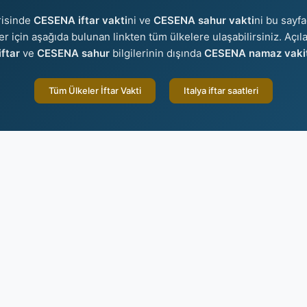
risinde
CESENA iftar vakti
ni ve
CESENA sahur vakti
ni bu sayfa
ler için aşağıda bulunan linkten tüm ülkelere ulaşabilirsiniz. Açı
ftar
ve
CESENA sahur
bilgilerinin dışında
CESENA namaz vakit
Tüm Ülkeler İftar Vakti
Italya iftar saatleri