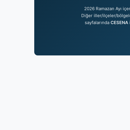
2026 Ramazan Ayı içe
Diğer iller/ilçeler/bölge
sayfalarında
CESENA i