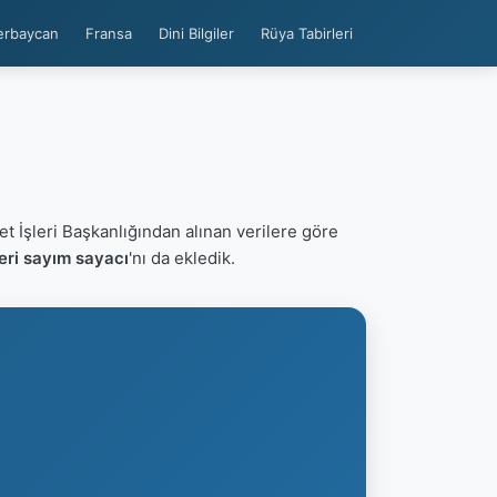
erbaycan
Fransa
Dini Bilgiler
Rüya Tabirleri
et İşleri Başkanlığından alınan verilere göre
eri sayım sayacı
'nı da ekledik.