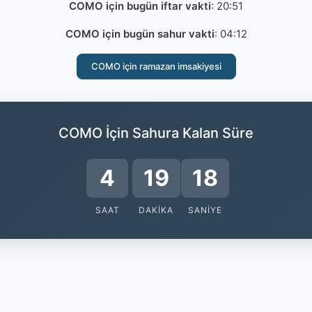
COMO için bugün iftar vakti
:
20:51
COMO için bugün sahur vakti
:
04:12
COMO için ramazan imsakiyesi
COMO İçin Sahura Kalan Süre
4
19
18
SAAT
DAKIKA
SANIYE