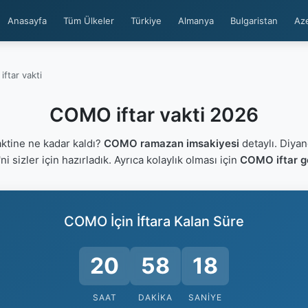
Anasayfa
Tüm Ülkeler
Türkiye
Almanya
Bulgaristan
Az
ftar vakti
COMO iftar vakti 2026
ktine ne kadar kaldı?
COMO ramazan imsakiyesi
detaylı. Diyan
'ni sizler için hazırladık. Ayrıca kolaylık olması için
COMO iftar g
COMO İçin İftara Kalan Süre
20
58
18
SAAT
DAKIKA
SANIYE