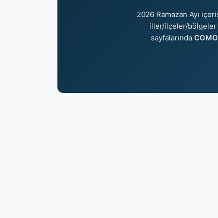
2026 Ramazan Ayı içer
iller/ilçeler/bölgele
sayfalarında
COMO 