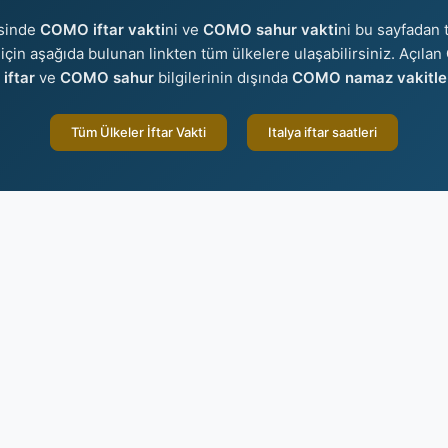
isinde
COMO iftar vakti
ni ve
COMO sahur vakti
ni bu sayfadan t
r için aşağıda bulunan linkten tüm ülkelere ulaşabilirsiniz. Açılan
iftar
ve
COMO sahur
bilgilerinin dışında
COMO namaz vakitle
Tüm Ülkeler İftar Vakti
Italya iftar saatleri