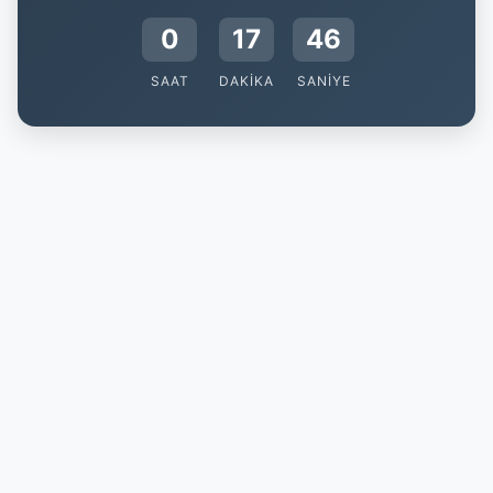
0
17
45
SAAT
DAKIKA
SANIYE