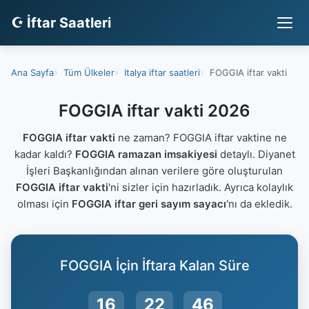
☪ İftar Saatleri
Ana Sayfa
Tüm Ülkeler
Italya iftar saatleri
FOGGIA iftar vakti
FOGGIA iftar vakti 2026
FOGGIA iftar vakti
ne zaman? FOGGIA iftar vaktine ne
kadar kaldı?
FOGGIA ramazan imsakiyesi
detaylı. Diyanet
İşleri Başkanlığından alınan verilere göre oluşturulan
FOGGIA iftar vakti
'ni sizler için hazırladık. Ayrıca kolaylık
olması için
FOGGIA iftar geri sayım sayacı
'nı da ekledik.
FOGGIA İçin İftara Kalan Süre
16
22
45