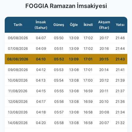
FOGGIA Ramazan İmsakiyesi
İmsak
Akşam
Tarih
Güneş
Öğle
İkindi
Yatsı
(Sahur)
(İftar)
06/08/2026
04:07
05:50
13:09
17:02
20:17
21:46
07/08/2026
04:09
05:51
13:09
17:02
20:16
21:44
08/08/2026
04:10
05:52
13:09
17:01
20:15
21:43
09/08/2026
04:12
05:53
13:08
17:01
20:14
21:41
10/08/2026
04:13
05:54
13:08
17:00
20:12
21:39
11/08/2026
04:15
05:55
13:08
16:59
20:11
21:37
12/08/2026
04:17
05:56
13:08
16:59
20:10
21:36
13/08/2026
04:18
05:57
13:08
16:58
20:08
21:34
14/08/2026
04:20
05:58
13:08
16:58
20:07
21:32