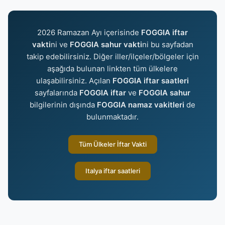
2026 Ramazan Ayı içerisinde
FOGGIA iftar
vakti
ni ve
FOGGIA sahur vakti
ni bu sayfadan
takip edebilirsiniz. Diğer iller/ilçeler/bölgeler için
aşağıda bulunan linkten tüm ülkelere
ulaşabilirsiniz. Açılan
FOGGIA iftar saatleri
sayfalarında
FOGGIA iftar
ve
FOGGIA sahur
bilgilerinin dışında
FOGGIA namaz vakitleri
de
bulunmaktadır.
Tüm Ülkeler İftar Vakti
Italya iftar saatleri