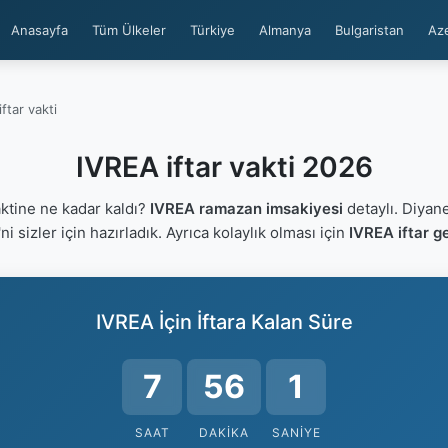
Anasayfa
Tüm Ülkeler
Türkiye
Almanya
Bulgaristan
Az
ftar vakti
IVREA iftar vakti 2026
ktine ne kadar kaldı?
IVREA ramazan imsakiyesi
detaylı. Diyane
'ni sizler için hazırladık. Ayrıca kolaylık olması için
IVREA iftar g
IVREA İçin İftara Kalan Süre
7
56
1
SAAT
DAKIKA
SANIYE