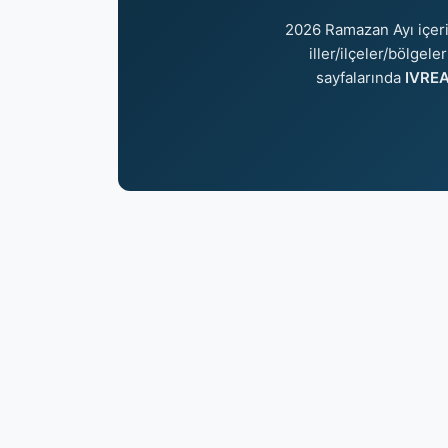
2026 Ramazan Ayı içer
iller/ilçeler/bölgel
sayfalarında
IVREA