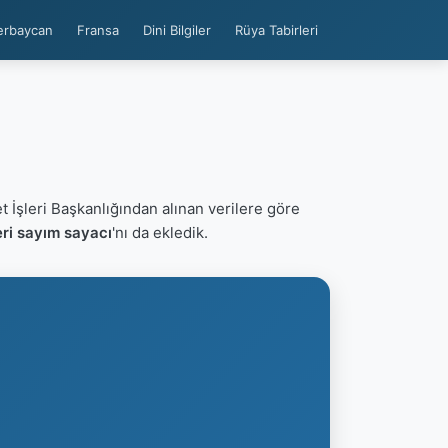
erbaycan
Fransa
Dini Bilgiler
Rüya Tabirleri
t İşleri Başkanlığından alınan verilere göre
eri sayım sayacı
'nı da ekledik.