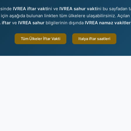
isinde
IVREA iftar vakti
ni ve
IVREA sahur vakti
ni bu sayfadan t
er için aşağıda bulunan linkten tüm ülkelere ulaşabilirsiniz. Açılan
 iftar
ve
IVREA sahur
bilgilerinin dışında
IVREA namaz vakitler
Tüm Ülkeler İftar Vakti
Italya iftar saatleri