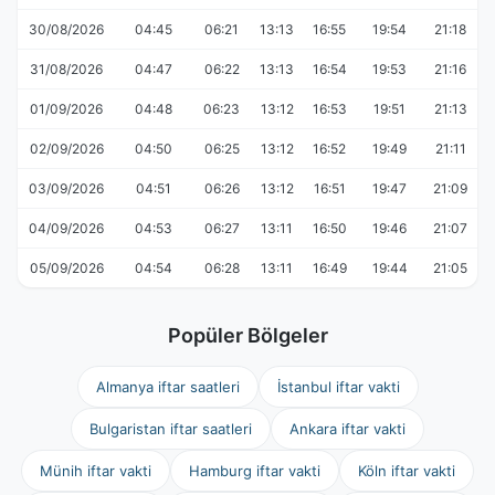
30/08/2026
04:45
06:21
13:13
16:55
19:54
21:18
31/08/2026
04:47
06:22
13:13
16:54
19:53
21:16
01/09/2026
04:48
06:23
13:12
16:53
19:51
21:13
02/09/2026
04:50
06:25
13:12
16:52
19:49
21:11
03/09/2026
04:51
06:26
13:12
16:51
19:47
21:09
04/09/2026
04:53
06:27
13:11
16:50
19:46
21:07
05/09/2026
04:54
06:28
13:11
16:49
19:44
21:05
Popüler Bölgeler
Almanya iftar saatleri
İstanbul iftar vakti
Bulgaristan iftar saatleri
Ankara iftar vakti
Münih iftar vakti
Hamburg iftar vakti
Köln iftar vakti