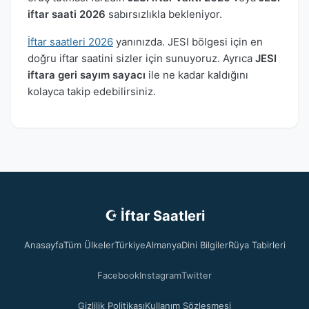
iftar saati 2026
sabırsızlıkla bekleniyor.
İftar saatleri 2026
yanınızda. JESI bölgesi için en
doğru iftar saatini sizler için sunuyoruz. Ayrıca
JESI
iftara geri sayım sayacı
ile ne kadar kaldığını
kolayca takip edebilirsiniz.
☪ İftar Saatleri
Anasayfa
Tüm Ülkeler
Türkiye
Almanya
Dini Bilgiler
Rüya Tabirleri
Facebook
Instagram
Twitter
Gizlilik Politikası
Kullanım Sözleşmesi