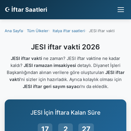
☪ İftar Saatleri
Ana Sayfa
Tüm Ülkeler
Italya iftar saatleri
JESI iftar vakti
JESI iftar vakti 2026
JESI iftar vakti
ne zaman? JESI iftar vaktine ne kadar
kaldı?
JESI ramazan imsakiyesi
detaylı. Diyanet İşleri
Başkanlığından alınan verilere göre oluşturulan
JESI iftar
vakti
'ni sizler için hazırladık. Ayrıca kolaylık olması için
JESI iftar geri sayım sayacı
'nı da ekledik.
JESI İçin İftara Kalan Süre
17
2
26