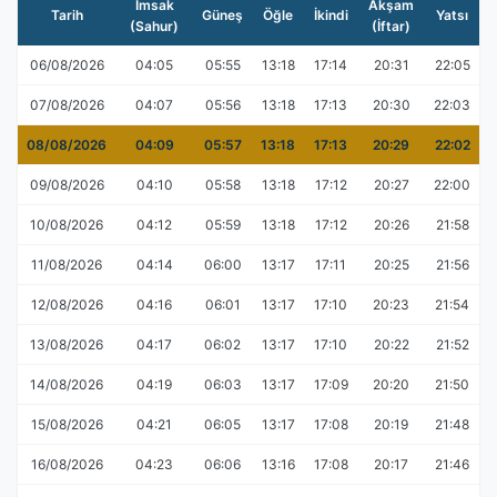
İmsak
Akşam
Tarih
Güneş
Öğle
İkindi
Yatsı
(Sahur)
(İftar)
06/08/2026
04:05
05:55
13:18
17:14
20:31
22:05
07/08/2026
04:07
05:56
13:18
17:13
20:30
22:03
08/08/2026
04:09
05:57
13:18
17:13
20:29
22:02
09/08/2026
04:10
05:58
13:18
17:12
20:27
22:00
10/08/2026
04:12
05:59
13:18
17:12
20:26
21:58
11/08/2026
04:14
06:00
13:17
17:11
20:25
21:56
12/08/2026
04:16
06:01
13:17
17:10
20:23
21:54
13/08/2026
04:17
06:02
13:17
17:10
20:22
21:52
14/08/2026
04:19
06:03
13:17
17:09
20:20
21:50
15/08/2026
04:21
06:05
13:17
17:08
20:19
21:48
16/08/2026
04:23
06:06
13:16
17:08
20:17
21:46