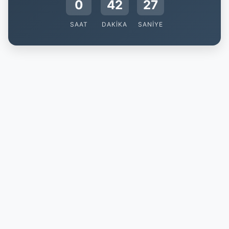
0
42
26
SAAT
DAKIKA
SANIYE