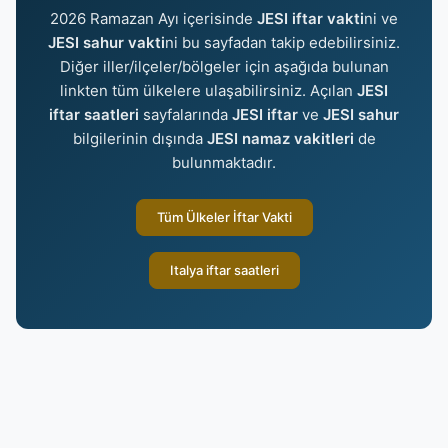
2026 Ramazan Ayı içerisinde
JESI iftar vakti
ni ve
JESI sahur vakti
ni bu sayfadan takip edebilirsiniz.
Diğer iller/ilçeler/bölgeler için aşağıda bulunan
linkten tüm ülkelere ulaşabilirsiniz. Açılan
JESI
iftar saatleri
sayfalarında
JESI iftar
ve
JESI sahur
bilgilerinin dışında
JESI namaz vakitleri
de
bulunmaktadır.
Tüm Ülkeler İftar Vakti
Italya iftar saatleri