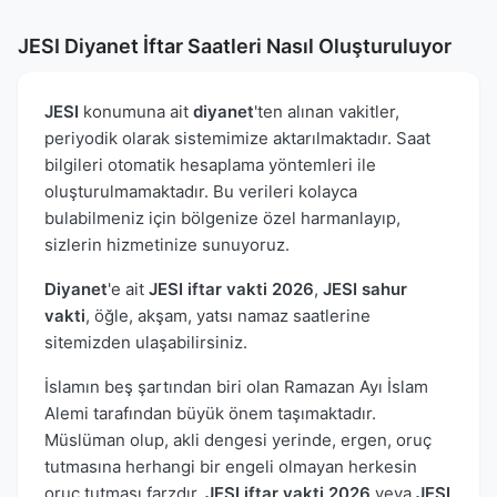
JESI Diyanet İftar Saatleri Nasıl Oluşturuluyor
JESI
konumuna ait
diyanet
'ten alınan vakitler,
periyodik olarak sistemimize aktarılmaktadır. Saat
bilgileri otomatik hesaplama yöntemleri ile
oluşturulmamaktadır. Bu verileri kolayca
bulabilmeniz için bölgenize özel harmanlayıp,
sizlerin hizmetinize sunuyoruz.
Diyanet
'e ait
JESI iftar vakti 2026
,
JESI sahur
vakti
, öğle, akşam, yatsı namaz saatlerine
sitemizden ulaşabilirsiniz.
İslamın beş şartından biri olan Ramazan Ayı İslam
Alemi tarafından büyük önem taşımaktadır.
Müslüman olup, akli dengesi yerinde, ergen, oruç
tutmasına herhangi bir engeli olmayan herkesin
oruç tutması farzdır.
JESI iftar vakti 2026
veya
JESI