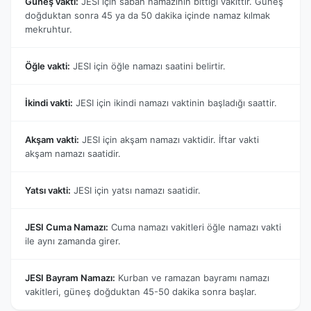
Güneş vakti:
JESI için sabah namazının bittiği vakittir. Güneş
doğduktan sonra 45 ya da 50 dakika içinde namaz kılmak
mekruhtur.
Öğle vakti:
JESI için öğle namazı saatini belirtir.
İkindi vakti:
JESI için ikindi namazı vaktinin başladığı saattir.
Akşam vakti:
JESI için akşam namazı vaktidir. İftar vakti
akşam namazı saatidir.
Yatsı vakti:
JESI için yatsı namazı saatidir.
JESI Cuma Namazı:
Cuma namazı vakitleri öğle namazı vakti
ile aynı zamanda girer.
JESI Bayram Namazı:
Kurban ve ramazan bayramı namazı
vakitleri, güneş doğduktan 45-50 dakika sonra başlar.