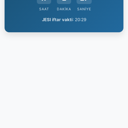
SAAT
DAKIKA
SANIYE
JESI iftar vakti
:
20:29