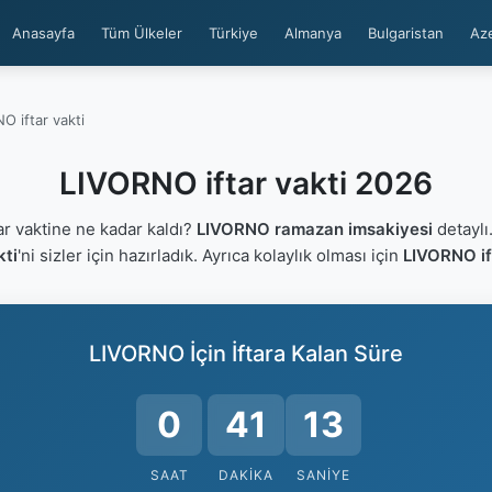
Anasayfa
Tüm Ülkeler
Türkiye
Almanya
Bulgaristan
Az
O iftar vakti
LIVORNO iftar vakti 2026
r vaktine ne kadar kaldı?
LIVORNO ramazan imsakiyesi
detaylı
kti
'ni sizler için hazırladık. Ayrıca kolaylık olması için
LIVORNO if
LIVORNO İçin İftara Kalan Süre
0
41
13
SAAT
DAKIKA
SANIYE