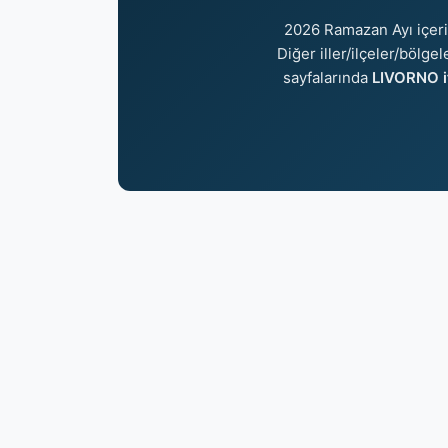
2026 Ramazan Ayı içer
Diğer iller/ilçeler/bölge
sayfalarında
LIVORNO i