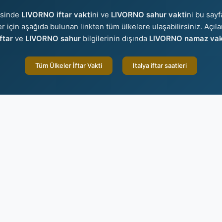
isinde
LIVORNO iftar vakti
ni ve
LIVORNO sahur vakti
ni bu sayf
ler için aşağıda bulunan linkten tüm ülkelere ulaşabilirsiniz. Açıl
ftar
ve
LIVORNO sahur
bilgilerinin dışında
LIVORNO namaz vaki
Tüm Ülkeler İftar Vakti
Italya iftar saatleri