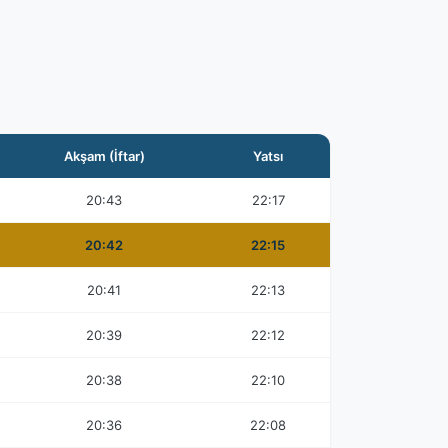
Akşam (İftar)
Yatsı
20:43
22:17
20:42
22:15
20:41
22:13
20:39
22:12
20:38
22:10
20:36
22:08