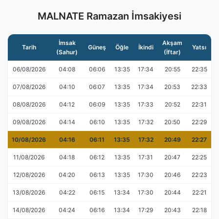
MALNATE Ramazan İmsakiyesi
İmsak
Akşam
Tarih
Güneş
Öğle
İkindi
Yatsı
(Sahur)
(İftar)
06/08/2026
04:08
06:06
13:35
17:34
20:55
22:35
07/08/2026
04:10
06:07
13:35
17:34
20:53
22:33
08/08/2026
04:12
06:09
13:35
17:33
20:52
22:31
09/08/2026
04:14
06:10
13:35
17:32
20:50
22:29
10/08/2026
04:16
06:11
13:35
17:32
20:49
22:27
11/08/2026
04:18
06:12
13:35
17:31
20:47
22:25
12/08/2026
04:20
06:13
13:35
17:30
20:46
22:23
13/08/2026
04:22
06:15
13:34
17:30
20:44
22:21
14/08/2026
04:24
06:16
13:34
17:29
20:43
22:18