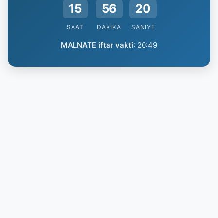
15
56
20
SAAT
DAKIKA
SANIYE
MALNATE iftar vakti
:
20:49