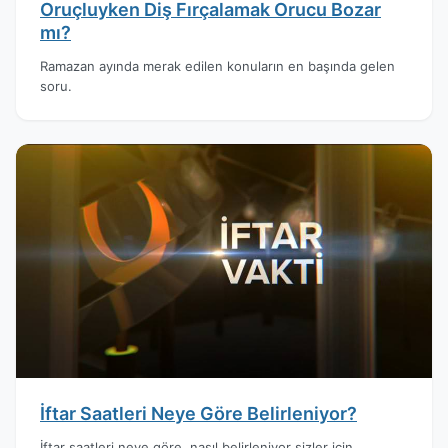
Oruçluyken Diş Fırçalamak Orucu Bozar
mı?
Ramazan ayında merak edilen konuların en başında gelen
soru.
İftar Saatleri Neye Göre Belirleniyor?
İftar saatleri neye göre, nasıl belirleniyor sizler için