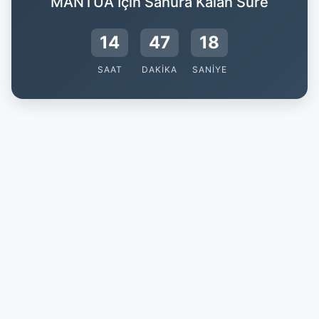
MANTUA İçin Sahura Kalan Süre
14
47
17
SAAT
DAKIKA
SANIYE