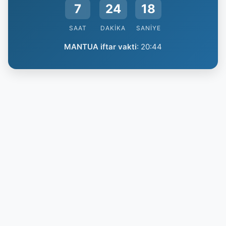
7
24
17
SAAT
DAKIKA
SANIYE
MANTUA iftar vakti
:
20:44