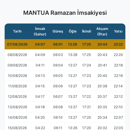
MANTUA Ramazan İmsakiyesi
İmsak
Akşam
Tarih
Güneş
Öğle
İkindi
Yatsı
(Sahur)
(İftar)
07/08/2026
04:07
06:01
13:28
17:25
20:44
22:22
08/08/2026
04:09
06:03
13:28
17:25
20:43
22:20
09/08/2026
04:11
06:04
13:27
17:24
20:41
22:18
10/08/2026
04:13
06:05
13:27
17:23
20:40
22:16
11/08/2026
04:15
06:06
13:27
17:23
20:38
22:14
12/08/2026
04:17
06:07
13:27
17:22
20:37
22:12
13/08/2026
04:18
06:08
13:27
17:21
20:35
22:10
14/08/2026
04:20
06:10
13:27
17:20
20:34
22:07
15/08/2026
04:22
06:11
13:26
17:20
20:32
22:05