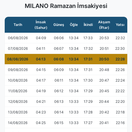
MILANO Ramazan İmsakiyesi
İmsak
Akşam
Tarih
Güneş
Öğle
İkindi
Yatsı
(Sahur)
(İftar)
06/08/2026
04:09
06:06
13:34
17:33
20:53
22:32
07/08/2026
04:11
06:07
13:34
17:32
20:51
22:30
08/08/2026
04:13
06:08
13:34
17:31
20:50
22:28
09/08/2026
04:15
06:09
13:34
17:31
20:48
22:26
10/08/2026
04:17
06:11
13:34
17:30
20:47
22:24
11/08/2026
04:19
06:12
13:34
17:29
20:45
22:22
12/08/2026
04:21
06:13
13:33
17:29
20:44
22:20
13/08/2026
04:23
06:14
13:33
17:28
20:42
22:18
14/08/2026
04:25
06:15
13:33
17:27
20:41
22:16