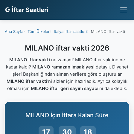
☪ İftar Saatleri
Ana Sayfa
Tüm Ülkeler
Italya iftar saatleri
MILANO iftar vakti
MILANO iftar vakti 2026
MILANO iftar vakti
ne zaman? MILANO iftar vaktine ne
kadar kaldı?
MILANO ramazan imsakiyesi
detaylı. Diyanet
İşleri Başkanlığından alınan verilere göre oluşturulan
MILANO iftar vakti
'ni sizler için hazırladık. Ayrıca kolaylık
olması için
MILANO iftar geri sayım sayacı
'nı da ekledik.
MILANO İçin İftara Kalan Süre
17
30
18