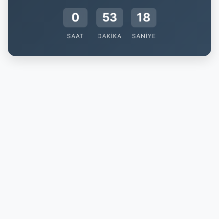
0
53
18
SAAT
DAKIKA
SANIYE