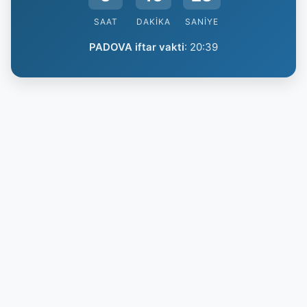
SAAT
DAKIKA
SANIYE
PADOVA iftar vakti
:
20:39