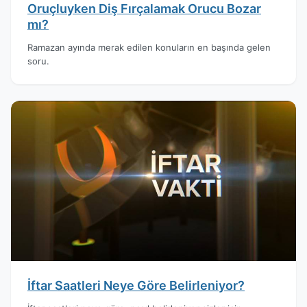
Oruçluyken Diş Fırçalamak Orucu Bozar
mı?
Ramazan ayında merak edilen konuların en başında gelen
soru.
İftar Saatleri Neye Göre Belirleniyor?