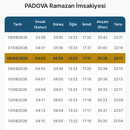
PADOVA Ramazan İmsakiyesi
İmsak
Akşam
Tarih
Güneş
Öğle
İkindi
Yatsı
(Sahur)
(İftar)
06/08/2026
03:59
05:55
13:23
17:22
20:42
22:21
07/08/2026
04:01
05:56
13:23
17:21
20:40
22:19
08/08/2026
04:03
05:58
13:23
17:21
20:39
22:17
09/08/2026
04:05
05:59
13:23
17:20
20:38
22:15
10/08/2026
04:07
06:00
13:23
17:19
20:36
22:13
11/08/2026
04:09
06:01
13:23
17:19
20:35
22:11
12/08/2026
04:11
06:02
13:23
17:18
20:33
22:09
13/08/2026
04:13
06:04
13:22
17:17
20:31
22:07
14/08/2026
04:15
06:05
13:22
17:16
20:30
22:04