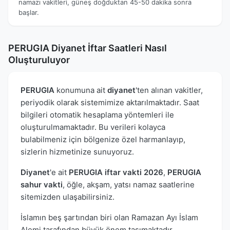
namazı vakitleri, güneş doğduktan 45-50 dakika sonra
başlar.
PERUGIA Diyanet İftar Saatleri Nasıl
Oluşturuluyor
PERUGIA
konumuna ait
diyanet
'ten alınan vakitler,
periyodik olarak sistemimize aktarılmaktadır. Saat
bilgileri otomatik hesaplama yöntemleri ile
oluşturulmamaktadır. Bu verileri kolayca
bulabilmeniz için bölgenize özel harmanlayıp,
sizlerin hizmetinize sunuyoruz.
Diyanet
'e ait
PERUGIA iftar vakti 2026
,
PERUGIA
sahur vakti
, öğle, akşam, yatsı namaz saatlerine
sitemizden ulaşabilirsiniz.
İslamın beş şartından biri olan Ramazan Ayı İslam
Alemi tarafından büyük önem taşımaktadır.