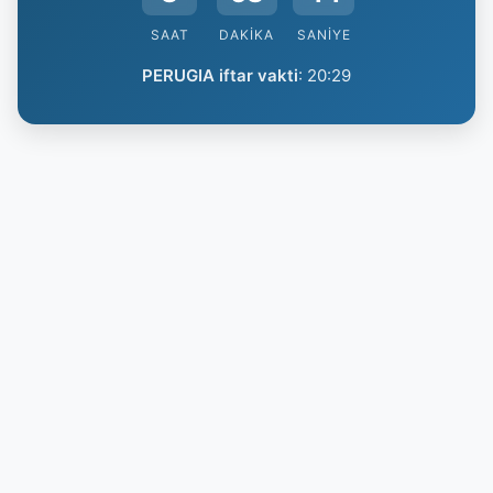
SAAT
DAKIKA
SANIYE
PERUGIA iftar vakti
:
20:29