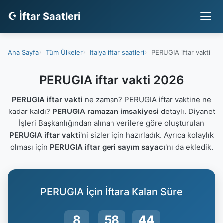
☪ İftar Saatleri
Ana Sayfa
Tüm Ülkeler
Italya iftar saatleri
PERUGIA iftar vakti
PERUGIA iftar vakti 2026
PERUGIA iftar vakti
ne zaman? PERUGIA iftar vaktine ne
kadar kaldı?
PERUGIA ramazan imsakiyesi
detaylı. Diyanet
İşleri Başkanlığından alınan verilere göre oluşturulan
PERUGIA iftar vakti
'ni sizler için hazırladık. Ayrıca kolaylık
olması için
PERUGIA iftar geri sayım sayacı
'nı da ekledik.
PERUGIA İçin İftara Kalan Süre
8
58
44