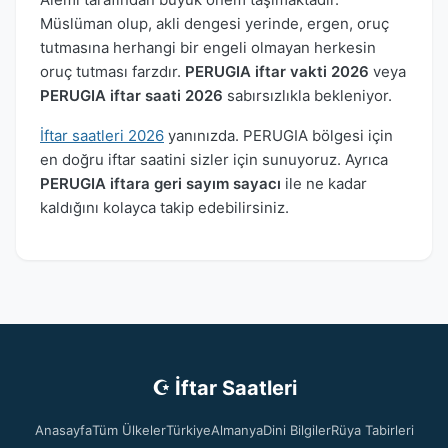
Müslüman olup, akli dengesi yerinde, ergen, oruç
tutmasına herhangi bir engeli olmayan herkesin
oruç tutması farzdır.
PERUGIA iftar vakti 2026
veya
PERUGIA iftar saati 2026
sabırsızlıkla bekleniyor.
İftar saatleri 2026
yanınızda. PERUGIA bölgesi için
en doğru iftar saatini sizler için sunuyoruz. Ayrıca
PERUGIA iftara geri sayım sayacı
ile ne kadar
kaldığını kolayca takip edebilirsiniz.
☪ İftar Saatleri
Anasayfa
Tüm Ülkeler
Türkiye
Almanya
Dini Bilgiler
Rüya Tabirleri