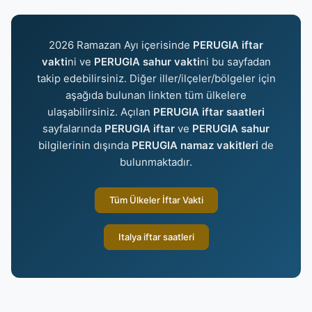
2026 Ramazan Ayı içerisinde
PERUGIA iftar
vakti
ni ve
PERUGIA sahur vakti
ni bu sayfadan
takip edebilirsiniz. Diğer iller/ilçeler/bölgeler için
aşağıda bulunan linkten tüm ülkelere
ulaşabilirsiniz. Açılan
PERUGIA iftar saatleri
sayfalarında
PERUGIA iftar
ve
PERUGIA sahur
bilgilerinin dışında
PERUGIA namaz vakitleri
de
bulunmaktadır.
Tüm Ülkeler İftar Vakti
Italya iftar saatleri