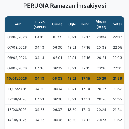
PERUGIA Ramazan İmsakiyesi
İmsak
Akşam
Tarih
Güneş
Öğle
İkindi
Yatsı
(Sahur)
(İftar)
06/08/2026
04:11
05:59
13:21
17:17
20:34
22:07
07/08/2026
04:13
06:00
13:21
17:16
20:33
22:05
08/08/2026
04:14
06:01
13:21
17:16
20:31
22:03
09/08/2026
04:16
06:02
13:21
17:15
20:30
22:01
10/08/2026
04:18
06:03
13:21
17:15
20:29
21:59
11/08/2026
04:20
06:04
13:21
17:14
20:27
21:57
12/08/2026
04:21
06:06
13:21
17:13
20:26
21:55
13/08/2026
04:23
06:07
13:20
17:13
20:24
21:54
14/08/2026
04:25
06:08
13:20
17:12
20:23
21:52