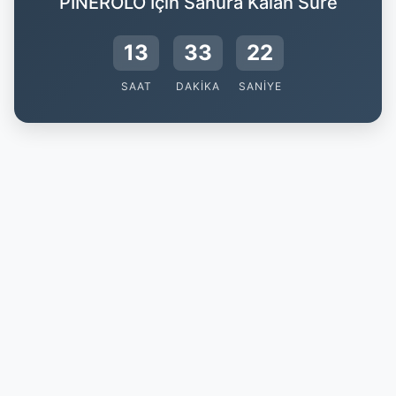
PINEROLO İçin Sahura Kalan Süre
13
33
21
SAAT
DAKIKA
SANIYE