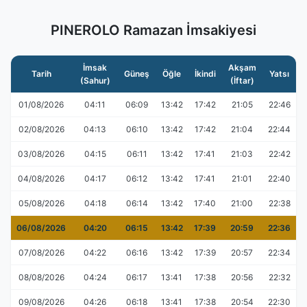
PINEROLO Ramazan İmsakiyesi
İmsak
Akşam
Tarih
Güneş
Öğle
İkindi
Yatsı
(Sahur)
(İftar)
01/08/2026
04:11
06:09
13:42
17:42
21:05
22:46
02/08/2026
04:13
06:10
13:42
17:42
21:04
22:44
03/08/2026
04:15
06:11
13:42
17:41
21:03
22:42
04/08/2026
04:17
06:12
13:42
17:41
21:01
22:40
05/08/2026
04:18
06:14
13:42
17:40
21:00
22:38
06/08/2026
04:20
06:15
13:42
17:39
20:59
22:36
07/08/2026
04:22
06:16
13:42
17:39
20:57
22:34
08/08/2026
04:24
06:17
13:41
17:38
20:56
22:32
09/08/2026
04:26
06:18
13:41
17:38
20:54
22:30