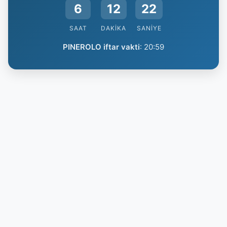
6
12
21
SAAT
DAKIKA
SANIYE
PINEROLO iftar vakti
:
20:59