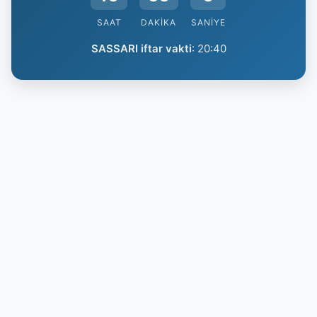
SAAT
DAKIKA
SANIYE
SASSARI iftar vakti
:
20:40