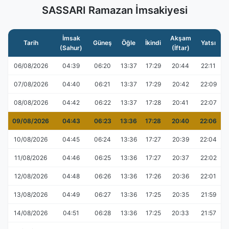
SASSARI Ramazan İmsakiyesi
İmsak
Akşam
Tarih
Güneş
Öğle
İkindi
Yatsı
(Sahur)
(İftar)
06/08/2026
04:39
06:20
13:37
17:29
20:44
22:11
07/08/2026
04:40
06:21
13:37
17:29
20:42
22:09
08/08/2026
04:42
06:22
13:37
17:28
20:41
22:07
09/08/2026
04:43
06:23
13:36
17:28
20:40
22:06
10/08/2026
04:45
06:24
13:36
17:27
20:39
22:04
11/08/2026
04:46
06:25
13:36
17:27
20:37
22:02
12/08/2026
04:48
06:26
13:36
17:26
20:36
22:01
13/08/2026
04:49
06:27
13:36
17:25
20:35
21:59
14/08/2026
04:51
06:28
13:36
17:25
20:33
21:57