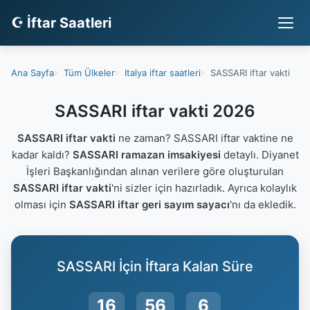
☪ İftar Saatleri
Ana Sayfa
Tüm Ülkeler
Italya iftar saatleri
SASSARI iftar vakti
SASSARI iftar vakti 2026
SASSARI iftar vakti
ne zaman? SASSARI iftar vaktine ne
kadar kaldı?
SASSARI ramazan imsakiyesi
detaylı. Diyanet
İşleri Başkanlığından alınan verilere göre oluşturulan
SASSARI iftar vakti
'ni sizler için hazırladık. Ayrıca kolaylık
olması için
SASSARI iftar geri sayım sayacı
'nı da ekledik.
SASSARI İçin İftara Kalan Süre
16
56
5