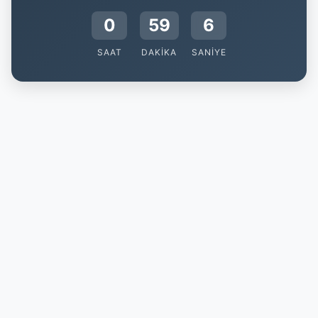
0
59
5
SAAT
DAKIKA
SANIYE