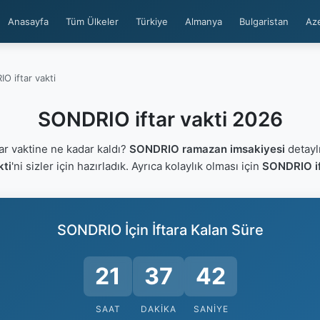
Anasayfa
Tüm Ülkeler
Türkiye
Almanya
Bulgaristan
Az
O iftar vakti
SONDRIO iftar vakti 2026
r vaktine ne kadar kaldı?
SONDRIO ramazan imsakiyesi
detaylı
kti
'ni sizler için hazırladık. Ayrıca kolaylık olması için
SONDRIO if
SONDRIO İçin İftara Kalan Süre
21
37
42
SAAT
DAKIKA
SANIYE