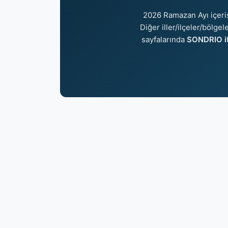
2026 Ramazan Ayı içer
Diğer iller/ilçeler/bölge
sayfalarında
SONDRIO if