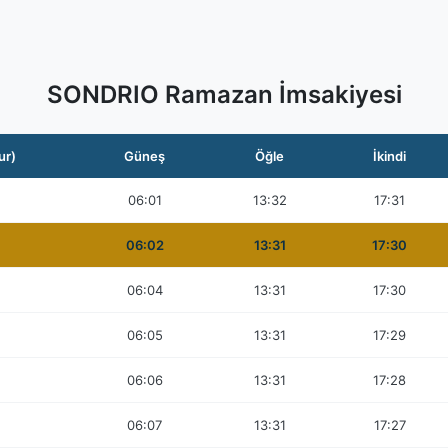
SONDRIO Ramazan İmsakiyesi
ur)
Güneş
Öğle
İkindi
06:01
13:32
17:31
06:02
13:31
17:30
06:04
13:31
17:30
06:05
13:31
17:29
06:06
13:31
17:28
06:07
13:31
17:27