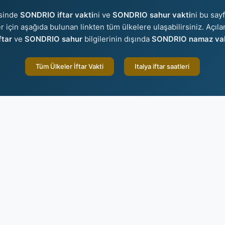
isinde
SONDRIO iftar vakti
ni ve
SONDRIO sahur vakti
ni bu sayf
ler için aşağıda bulunan linkten tüm ülkelere ulaşabilirsiniz. Açıl
tar
ve
SONDRIO sahur
bilgilerinin dışında
SONDRIO namaz vaki
Tüm Ülkeler İftar Vakti
Italya iftar saatleri