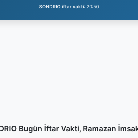
SONDRIO iftar vakti
:
20:50
RIO Bugün İftar Vakti, Ramazan İmsak