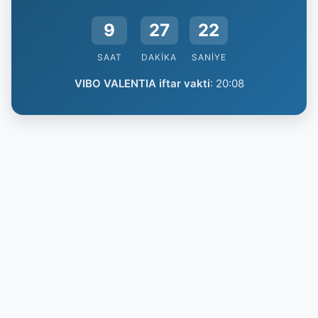
9
27
21
SAAT
DAKIKA
SANIYE
VIBO VALENTIA iftar vakti
:
20:08