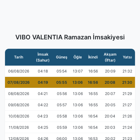
VIBO VALENTIA Ramazan İmsakiyesi
İmsak
Akşam
Tarih
Güneş
Öğle
İkindi
Yatsı
(Sahur)
(İftar)
06/08/2026
04:18
05:54
13:07
16:56
20:09
21:32
07/08/2026
04:19
05:55
13:06
16:56
20:08
21:30
08/08/2026
04:21
05:56
13:06
16:55
20:07
21:29
09/08/2026
04:22
05:57
13:06
16:55
20:05
21:27
10/08/2026
04:23
05:58
13:06
16:54
20:04
21:26
11/08/2026
04:25
05:59
13:06
16:54
20:03
21:24
12/08/2026
04:26
06:00
13:06
16:53
20:02
21:23