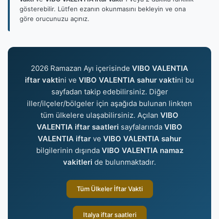
gösterebilir. Lütfen ezanın okunmasını bekleyin ve ona
göre orucunuzu açınız.
2026 Ramazan Ayı içerisinde
VIBO VALENTIA
iftar vakti
ni ve
VIBO VALENTIA sahur vakti
ni bu
sayfadan takip edebilirsiniz. Diğer
iller/ilçeler/bölgeler için aşağıda bulunan linkten
tüm ülkelere ulaşabilirsiniz. Açılan
VIBO
VALENTIA iftar saatleri
sayfalarında
VIBO
VALENTIA iftar
ve
VIBO VALENTIA sahur
bilgilerinin dışında
VIBO VALENTIA namaz
vakitleri
de bulunmaktadır.
Tüm Ülkeler İftar Vakti
Italya iftar saatleri