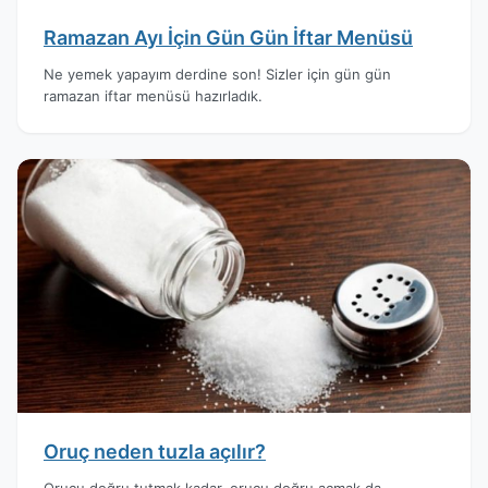
Ramazan Ayı İçin Gün Gün İftar Menüsü
Ne yemek yapayım derdine son! Sizler için gün gün
ramazan iftar menüsü hazırladık.
Oruç neden tuzla açılır?
Orucu doğru tutmak kadar, orucu doğru açmak da