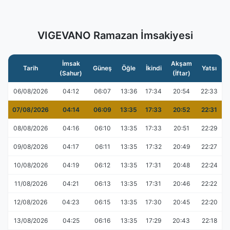
VIGEVANO Ramazan İmsakiyesi
İmsak
Akşam
Tarih
Güneş
Öğle
İkindi
Yatsı
(Sahur)
(İftar)
06/08/2026
04:12
06:07
13:36
17:34
20:54
22:33
07/08/2026
04:14
06:09
13:35
17:33
20:52
22:31
08/08/2026
04:16
06:10
13:35
17:33
20:51
22:29
09/08/2026
04:17
06:11
13:35
17:32
20:49
22:27
10/08/2026
04:19
06:12
13:35
17:31
20:48
22:24
11/08/2026
04:21
06:13
13:35
17:31
20:46
22:22
12/08/2026
04:23
06:15
13:35
17:30
20:45
22:20
13/08/2026
04:25
06:16
13:35
17:29
20:43
22:18