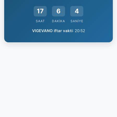
17
6
3
SAAT
DAKIKA
SANIYE
VIGEVANO iftar vakti
:
20:52