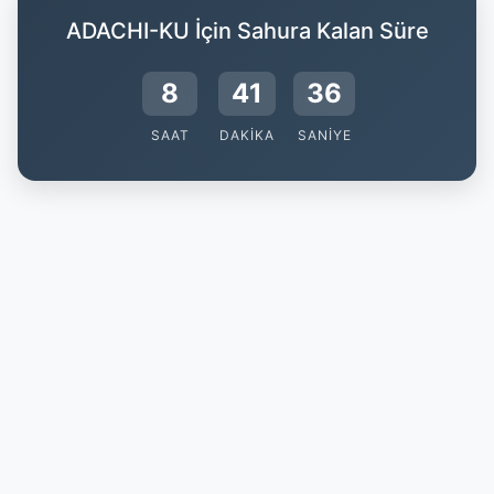
ADACHI-KU İçin Sahura Kalan Süre
8
41
35
SAAT
DAKIKA
SANIYE