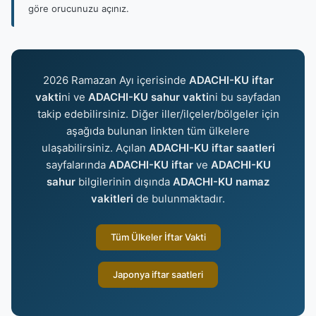
göre orucunuzu açınız.
2026 Ramazan Ayı içerisinde
ADACHI-KU iftar
vakti
ni ve
ADACHI-KU sahur vakti
ni bu sayfadan
takip edebilirsiniz. Diğer iller/ilçeler/bölgeler için
aşağıda bulunan linkten tüm ülkelere
ulaşabilirsiniz. Açılan
ADACHI-KU iftar saatleri
sayfalarında
ADACHI-KU iftar
ve
ADACHI-KU
sahur
bilgilerinin dışında
ADACHI-KU namaz
vakitleri
de bulunmaktadır.
Tüm Ülkeler İftar Vakti
Japonya iftar saatleri