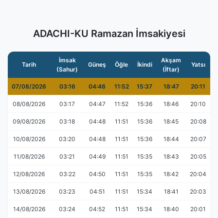
ADACHI-KU Ramazan İmsakiyesi
İmsak
Akşam
Tarih
Güneş
Öğle
İkindi
Yatsı
(Sahur)
(İftar)
07/08/2026
03:16
04:46
11:52
15:37
18:47
20:11
08/08/2026
03:17
04:47
11:52
15:36
18:46
20:10
09/08/2026
03:18
04:48
11:51
15:36
18:45
20:08
10/08/2026
03:20
04:48
11:51
15:36
18:44
20:07
11/08/2026
03:21
04:49
11:51
15:35
18:43
20:05
12/08/2026
03:22
04:50
11:51
15:35
18:42
20:04
13/08/2026
03:23
04:51
11:51
15:34
18:41
20:03
14/08/2026
03:24
04:52
11:51
15:34
18:40
20:01