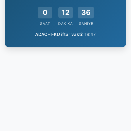
0
12
35
SAAT
DAKIKA
SANIYE
ADACHI-KU iftar vakti
:
18:47