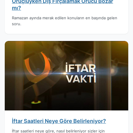
Oruçluyken Diş Fırçalamak Orucu Bozar
mı?
Ramazan ayında merak edilen konuların en başında gelen
soru.
İftar Saatleri Neye Göre Belirleniyor?
İftar saatleri neye göre, nasıl belirleniyor sizler için