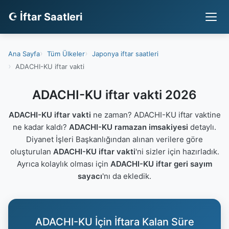
☪ İftar Saatleri
Ana Sayfa
Tüm Ülkeler
Japonya iftar saatleri
ADACHI-KU iftar vakti
ADACHI-KU iftar vakti 2026
ADACHI-KU iftar vakti
ne zaman? ADACHI-KU iftar vaktine
ne kadar kaldı?
ADACHI-KU ramazan imsakiyesi
detaylı.
Diyanet İşleri Başkanlığından alınan verilere göre
oluşturulan
ADACHI-KU iftar vakti
'ni sizler için hazırladık.
Ayrıca kolaylık olması için
ADACHI-KU iftar geri sayım
sayacı
'nı da ekledik.
ADACHI-KU İçin İftara Kalan Süre