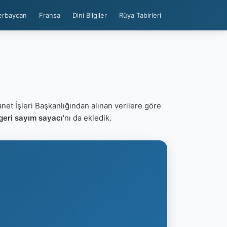
erbaycan
Fransa
Dini Bilgiler
Rüya Tabirleri
anet İşleri Başkanlığından alınan verilere göre
geri sayım sayacı
'nı da ekledik.