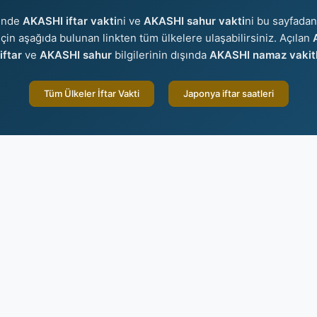
sinde
AKASHI iftar vakti
ni ve
AKASHI sahur vakti
ni bu sayfadan 
r için aşağıda bulunan linkten tüm ülkelere ulaşabilirsiniz. Açılan
ftar
ve
AKASHI sahur
bilgilerinin dışında
AKASHI namaz vakitl
Tüm Ülkeler İftar Vakti
Japonya iftar saatleri