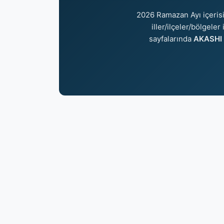
2026 Ramazan Ayı içeri
iller/ilçeler/bölgele
sayfalarında
AKASHI i