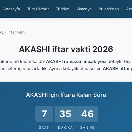
Anasayfa
Tüm Ülkeler
Türkiye
Almanya
Bulgaristan
Az
SHI iftar vakti
AKASHI iftar vakti 2026
aktine ne kadar kaldı?
AKASHI ramazan imsakiyesi
detaylı. Diy
'ni sizler için hazırladık. Ayrıca kolaylık olması için
AKASHI iftar 
AKASHI İçin İftara Kalan Süre
7
35
45
SAAT
DAKIKA
SANIYE