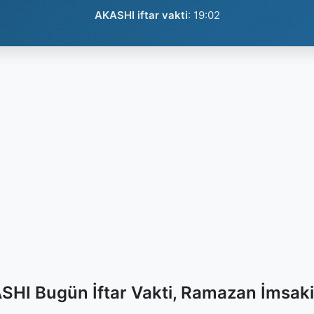
AKASHI iftar vakti
:
19:02
SHI Bugün İftar Vakti, Ramazan İmsaki