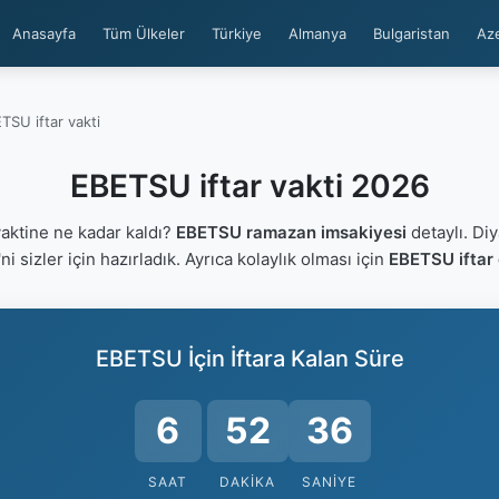
Anasayfa
Tüm Ülkeler
Türkiye
Almanya
Bulgaristan
Az
TSU iftar vakti
EBETSU iftar vakti 2026
aktine ne kadar kaldı?
EBETSU ramazan imsakiyesi
detaylı. Diy
'ni sizler için hazırladık. Ayrıca kolaylık olması için
EBETSU iftar 
EBETSU İçin İftara Kalan Süre
6
52
36
SAAT
DAKIKA
SANIYE