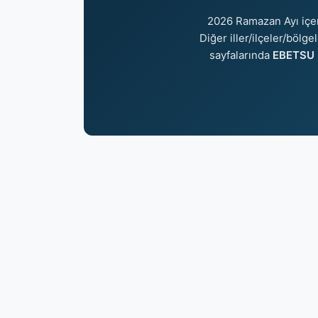
2026 Ramazan Ayı içe
Diğer iller/ilçeler/bölg
sayfalarında
EBETSU i