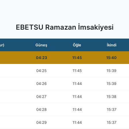
EBETSU Ramazan İmsakiyesi
ur)
Güneş
Öğle
İkindi
04:23
11:45
15:40
04:25
11:45
15:39
04:26
11:44
15:39
04:27
11:44
15:38
04:28
11:44
15:37
04:29
11:44
15:37