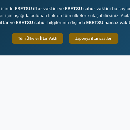
risinde
EBETSU iftar vakti
ni ve
EBETSU sahur vakti
ni bu sayfa
eler için aşağıda bulunan linkten tüm ülkelere ulaşabilirsiniz. Açı
ftar
ve
EBETSU sahur
bilgilerinin dışında
EBETSU namaz vakitl
Tüm Ülkeler İftar Vakti
Japonya iftar saatleri