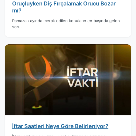
Oruçluyken Diş Fırçalamak Orucu Bozar
mı?
Ramazan ayında merak edilen konuların en başında gelen
soru.
İftar Saatleri Neye Göre Belirleniyor?