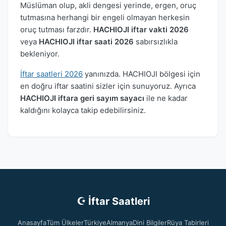
Müslüman olup, akli dengesi yerinde, ergen, oruç
tutmasına herhangi bir engeli olmayan herkesin
oruç tutması farzdır.
HACHIOJI iftar vakti 2026
veya
HACHIOJI iftar saati 2026
sabırsızlıkla
bekleniyor.
İftar saatleri 2026
yanınızda. HACHIOJI bölgesi için
en doğru iftar saatini sizler için sunuyoruz. Ayrıca
HACHIOJI iftara geri sayım sayacı
ile ne kadar
kaldığını kolayca takip edebilirsiniz.
☪ İftar Saatleri
Anasayfa
Tüm Ülkeler
Türkiye
Almanya
Dini Bilgiler
Rüya Tabirleri