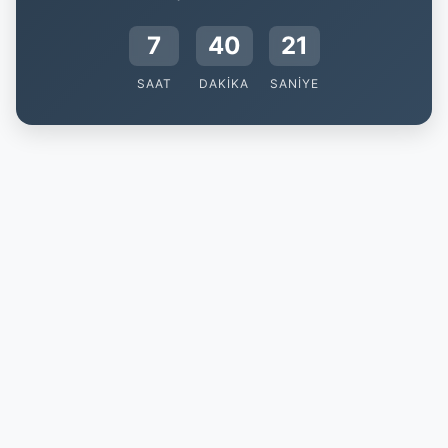
7
40
20
SAAT
DAKIKA
SANIYE