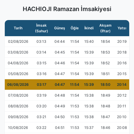
HACHIOJI Ramazan İmsakiyesi
İmsak
Akşam
Tarih
Güneş
Öğle
İkindi
Yatsı
(Sahur)
(İftar)
02/08/2026
03:13
04:44
11:54
15:40
18:54
20:19
03/08/2026
03:14
04:45
11:54
15:39
18:53
20:18
04/08/2026
03:15
04:46
11:54
15:39
18:52
20:16
05/08/2026
03:16
04:47
11:54
15:39
18:51
20:15
06/08/2026
03:17
04:47
11:54
15:39
18:50
20:14
07/08/2026
03:19
04:48
11:54
15:38
18:49
20:12
08/08/2026
03:20
04:49
11:53
15:38
18:48
20:11
09/08/2026
03:21
04:50
11:53
15:38
18:47
20:10
10/08/2026
03:22
04:51
11:53
15:37
18:46
20:08