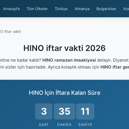
Anasayfa
Tüm Ülkeler
Türkiye
Almanya
Bulgaristan
Az
O iftar vakti
HINO iftar vakti 2026
ktine ne kadar kaldı?
HINO ramazan imsakiyesi
detaylı. Diyanet
'ni sizler için hazırladık. Ayrıca kolaylık olması için
HINO iftar ge
HINO İçin İftara Kalan Süre
3
35
10
SAAT
DAKIKA
SANIYE