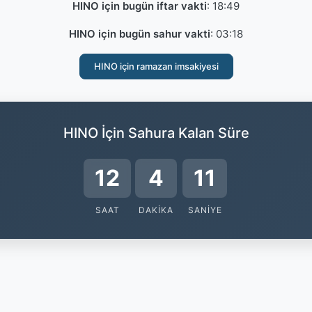
HINO için bugün iftar vakti
:
18:49
HINO için bugün sahur vakti
:
03:18
HINO için ramazan imsakiyesi
HINO İçin Sahura Kalan Süre
12
4
10
SAAT
DAKIKA
SANIYE