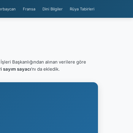
erbaycan
Fransa
Dini Bilgiler
Rüya Tabirleri
 İşleri Başkanlığından alınan verilere göre
ri sayım sayacı
'nı da ekledik.