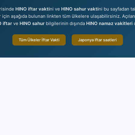
risinde
HINO iftar vakti
ni ve
HINO sahur vakti
ni bu sayfadan ta
er için aşağıda bulunan linkten tüm ülkelere ulaşabilirsiniz. Açıla
 iftar
ve
HINO sahur
bilgilerinin dışında
HINO namaz vakitleri
d
Tüm Ülkeler İftar Vakti
Japonya iftar saatleri