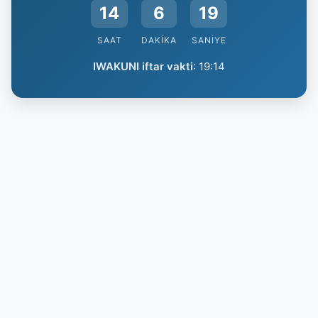
14
6
18
SAAT
DAKIKA
SANIYE
IWAKUNI iftar vakti
:
19:14