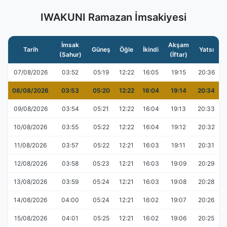
IWAKUNI Ramazan İmsakiyesi
İmsak
Akşam
Tarih
Güneş
Öğle
İkindi
Yatsı
(Sahur)
(İftar)
07/08/2026
03:52
05:19
12:22
16:05
19:15
20:36
08/08/2026
03:53
05:20
12:22
16:04
19:14
20:34
09/08/2026
03:54
05:21
12:22
16:04
19:13
20:33
10/08/2026
03:55
05:22
12:22
16:04
19:12
20:32
11/08/2026
03:57
05:22
12:21
16:03
19:11
20:31
12/08/2026
03:58
05:23
12:21
16:03
19:09
20:29
13/08/2026
03:59
05:24
12:21
16:03
19:08
20:28
14/08/2026
04:00
05:24
12:21
16:02
19:07
20:26
15/08/2026
04:01
05:25
12:21
16:02
19:06
20:25