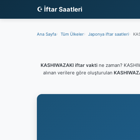
☪ İftar Saatleri
Ana Sayfa
Tüm Ülkeler
Japonya iftar saatleri
KAS
KASHIWAZAKI iftar vakti
ne zaman? KASHIWAZ
alınan verilere göre oluşturulan
KASHIWAZAK