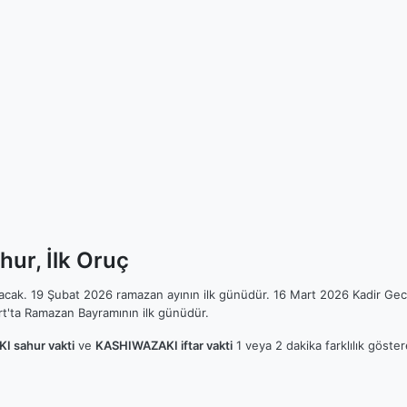
ur, İlk Oruç
ılacak. 19 Şubat 2026 ramazan ayının ilk günüdür. 16 Mart 2026 Kadir Gec
t'ta Ramazan Bayramının ilk günüdür.
 sahur vakti
ve
KASHIWAZAKI iftar vakti
1 veya 2 dakika farklılık göste