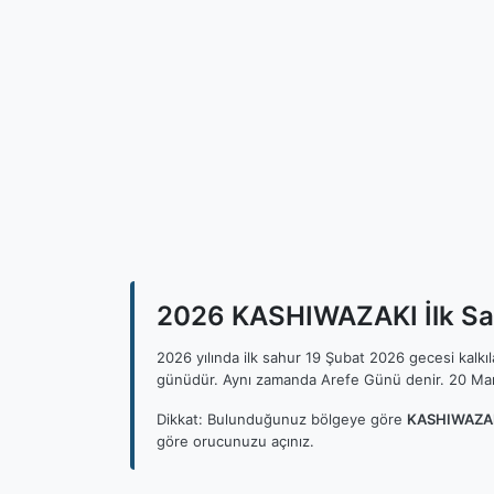
2026 KASHIWAZAKI İlk Sah
2026 yılında ilk sahur 19 Şubat 2026 gecesi kalk
günüdür. Aynı zamanda Arefe Günü denir. 20 Mar
Dikkat: Bulunduğunuz bölgeye göre
KASHIWAZAKI
göre orucunuzu açınız.