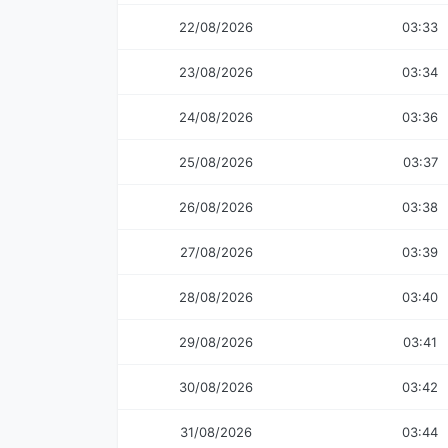
22/08/2026
03:33
23/08/2026
03:34
24/08/2026
03:36
25/08/2026
03:37
26/08/2026
03:38
27/08/2026
03:39
28/08/2026
03:40
29/08/2026
03:41
30/08/2026
03:42
31/08/2026
03:44