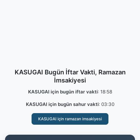
KASUGAI Bugün İftar Vakti, Ramazan
İmsakiyesi
KASUGAI için bugün iftar vakti
:
18:58
KASUGAI için bugün sahur vakti
:
03:30
KASUGAI için ramazan imsakiyesi