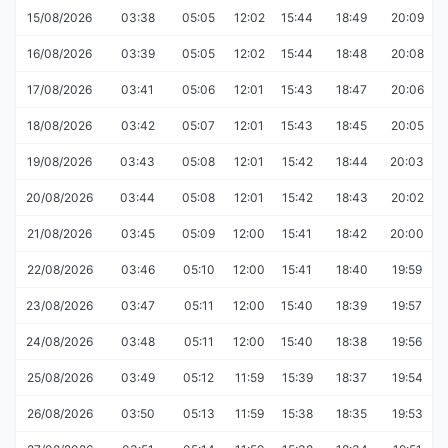
15/08/2026
03:38
05:05
12:02
15:44
18:49
20:09
16/08/2026
03:39
05:05
12:02
15:44
18:48
20:08
17/08/2026
03:41
05:06
12:01
15:43
18:47
20:06
18/08/2026
03:42
05:07
12:01
15:43
18:45
20:05
19/08/2026
03:43
05:08
12:01
15:42
18:44
20:03
20/08/2026
03:44
05:08
12:01
15:42
18:43
20:02
21/08/2026
03:45
05:09
12:00
15:41
18:42
20:00
22/08/2026
03:46
05:10
12:00
15:41
18:40
19:59
23/08/2026
03:47
05:11
12:00
15:40
18:39
19:57
24/08/2026
03:48
05:11
12:00
15:40
18:38
19:56
25/08/2026
03:49
05:12
11:59
15:39
18:37
19:54
26/08/2026
03:50
05:13
11:59
15:38
18:35
19:53