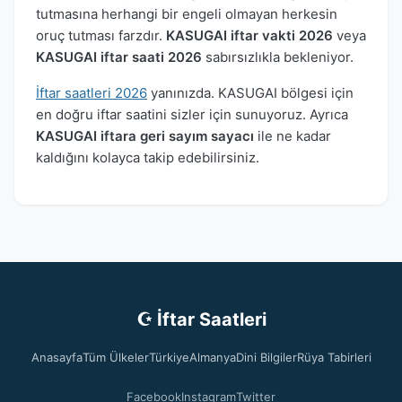
tutmasına herhangi bir engeli olmayan herkesin
oruç tutması farzdır.
KASUGAI iftar vakti 2026
veya
KASUGAI iftar saati 2026
sabırsızlıkla bekleniyor.
İftar saatleri 2026
yanınızda. KASUGAI bölgesi için
en doğru iftar saatini sizler için sunuyoruz. Ayrıca
KASUGAI iftara geri sayım sayacı
ile ne kadar
kaldığını kolayca takip edebilirsiniz.
☪ İftar Saatleri
Anasayfa
Tüm Ülkeler
Türkiye
Almanya
Dini Bilgiler
Rüya Tabirleri
Facebook
Instagram
Twitter