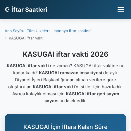
☪ İftar Saatleri
Ana Sayfa
Tüm Ülkeler
Japonya iftar saatleri
KASUGAI iftar vakti
KASUGAI iftar vakti 2026
KASUGAI iftar vakti
ne zaman? KASUGAI iftar vaktine ne
kadar kaldı?
KASUGAI ramazan imsakiyesi
detaylı.
Diyanet İşleri Başkanlığından alınan verilere göre
oluşturulan
KASUGAI iftar vakti
'ni sizler için hazırladık.
Ayrıca kolaylık olması için
KASUGAI iftar geri sayım
sayacı
'nı da ekledik.
KASUGAI İçin İftara Kalan Süre