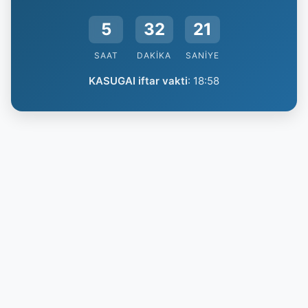
5
32
20
SAAT
DAKIKA
SANIYE
KASUGAI iftar vakti
:
18:58