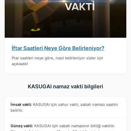
İftar Saatleri Neye Göre Belirleniyor?
İftar saatleri neye göre, nasıl belirleniyor sizler için
açıkladık!
KASUGAI namaz vakti bilgileri
İmsak vakti:
KASUGAI için sahur vakti, sabah namazı saatini
belirtir.
Güneş vakti:
KASUGAI için sabah namazının bittiği vakittir.