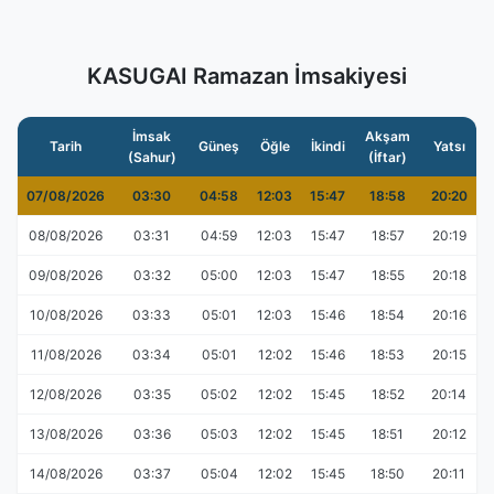
KASUGAI Ramazan İmsakiyesi
İmsak
Akşam
Tarih
Güneş
Öğle
İkindi
Yatsı
(Sahur)
(İftar)
07/08/2026
03:30
04:58
12:03
15:47
18:58
20:20
08/08/2026
03:31
04:59
12:03
15:47
18:57
20:19
09/08/2026
03:32
05:00
12:03
15:47
18:55
20:18
10/08/2026
03:33
05:01
12:03
15:46
18:54
20:16
11/08/2026
03:34
05:01
12:02
15:46
18:53
20:15
12/08/2026
03:35
05:02
12:02
15:45
18:52
20:14
13/08/2026
03:36
05:03
12:02
15:45
18:51
20:12
14/08/2026
03:37
05:04
12:02
15:45
18:50
20:11