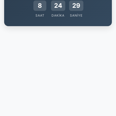
8
24
28
SAAT
DAKIKA
SANIYE