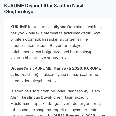
KURUME Diyanet İftar Saatleri Nasıl
Oluşturuluyor
KURUME
konumuna ait
diyanet
'ten alınan vakitler,
periyodik olarak sistemimize aktarılmaktadır. Saat
bilgileri otomatik hesaplama yöntemleri ile
oluşturulmamaktadır. Bu verileri kolayca
bulabilmeniz için bölgenize özel harmanlayıp,
sizlerin hizmetinize sunuyoruz.
Diyanet
'e ait
KURUME iftar vakti 2026
,
KURUME
sahur vakti
, öğle, akşam, yatsı namaz saatlerine
sitemizden ulaşabilirsiniz.
İslamın beş şartından biri olan Ramazan Ayı İslam
Alemi tarafından büyük önem taşımaktadır.
Müslüman olup, akli dengesi yerinde, ergen, oruç
tutmasına herhangi bir engeli olmayan herkesin
oruç tutması farzdır.
KURUME iftar vakti 2026
veya