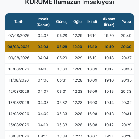
KURUME Ramazan İmsakiyesi
İmsak
Akşam
Tarih
Güneş
Öğle
İkindi
Yatsı
(Sahur)
(İftar)
07/08/2026
04:02
05:28
12:29
16:10
19:20
20:40
08/08/2026
04:03
05:28
12:29
16:10
19:19
20:39
09/08/2026
04:04
05:29
12:29
16:10
19:18
20:37
10/08/2026
04:05
05:30
12:28
16:09
19:17
20:36
11/08/2026
04:06
05:31
12:28
16:09
19:16
20:35
12/08/2026
04:07
05:31
12:28
16:09
19:15
20:33
13/08/2026
04:08
05:32
12:28
16:08
19:14
20:32
14/08/2026
04:09
05:33
12:28
16:08
19:13
20:31
15/08/2026
04:10
05:33
12:28
16:08
19:12
20:29
16/08/2026
04:11
05:34
12:27
16:07
19:11
20:28