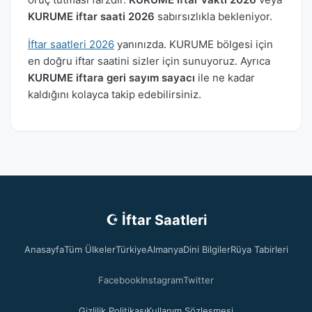
KURUME iftar saati 2026
sabırsızlıkla bekleniyor.
İftar saatleri 2026
yanınızda. KURUME bölgesi için
en doğru iftar saatini sizler için sunuyoruz. Ayrıca
KURUME iftara geri sayım sayacı
ile ne kadar
kaldığını kolayca takip edebilirsiniz.
☪ İftar Saatleri
Anasayfa
Tüm Ülkeler
Türkiye
Almanya
Dini Bilgiler
Rüya Tabirleri
Facebook
Instagram
Twitter
Gizlilik Politikası
Kullanım Sözleşmesi