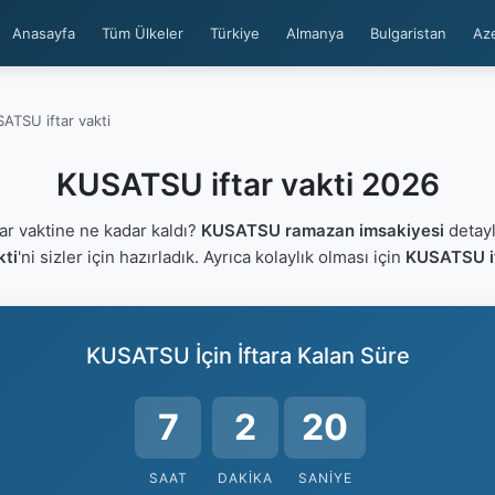
Anasayfa
Tüm Ülkeler
Türkiye
Almanya
Bulgaristan
Az
ATSU iftar vakti
KUSATSU iftar vakti 2026
r vaktine ne kadar kaldı?
KUSATSU ramazan imsakiyesi
detayl
kti
'ni sizler için hazırladık. Ayrıca kolaylık olması için
KUSATSU if
KUSATSU İçin İftara Kalan Süre
7
2
19
SAAT
DAKIKA
SANIYE