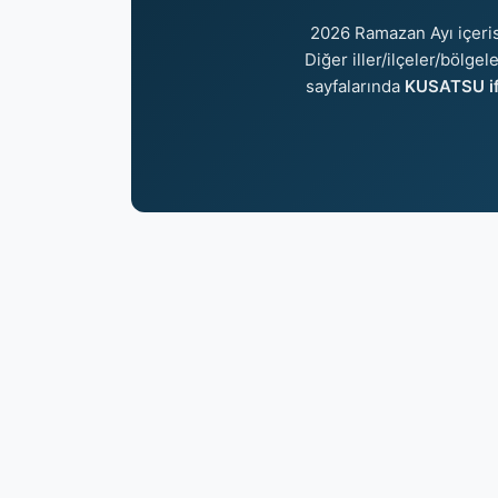
2026 Ramazan Ayı içeri
Diğer iller/ilçeler/bölge
sayfalarında
KUSATSU if