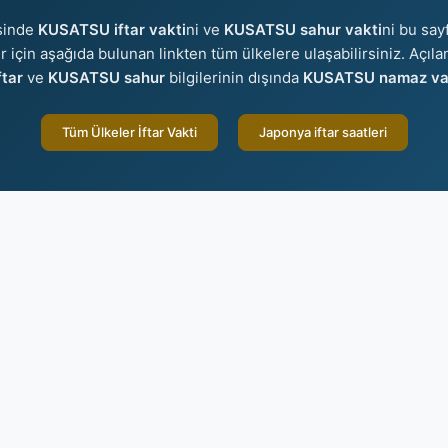
sinde
KUSATSU iftar vakti
ni ve
KUSATSU sahur vakti
ni bu say
ler için aşağıda bulunan linkten tüm ülkelere ulaşabilirsiniz. Açıl
tar
ve
KUSATSU sahur
bilgilerinin dışında
KUSATSU namaz vak
Tüm Ülkeler İftar Vakti
Japonya iftar saatleri