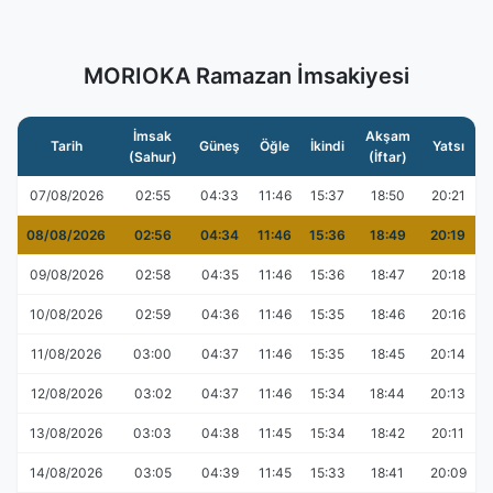
MORIOKA Ramazan İmsakiyesi
İmsak
Akşam
Tarih
Güneş
Öğle
İkindi
Yatsı
(Sahur)
(İftar)
07/08/2026
02:55
04:33
11:46
15:37
18:50
20:21
08/08/2026
02:56
04:34
11:46
15:36
18:49
20:19
09/08/2026
02:58
04:35
11:46
15:36
18:47
20:18
10/08/2026
02:59
04:36
11:46
15:35
18:46
20:16
11/08/2026
03:00
04:37
11:46
15:35
18:45
20:14
12/08/2026
03:02
04:37
11:46
15:34
18:44
20:13
13/08/2026
03:03
04:38
11:45
15:34
18:42
20:11
14/08/2026
03:05
04:39
11:45
15:33
18:41
20:09