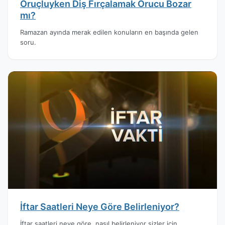
Oruçluyken Diş Fırçalamak Orucu Bozar
mı?
Ramazan ayında merak edilen konuların en başında gelen
soru.
İftar Saatleri Neye Göre Belirleniyor?
İftar saatleri neye göre, nasıl belirleniyor sizler için