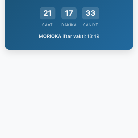
21
17
33
SAAT
DAKIKA
SANIYE
MORIOKA iftar vakti
:
18:49