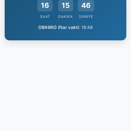
16
15
46
SAAT
DAKIKA
SANIYE
OBIHIRO iftar vakti
:
18:48