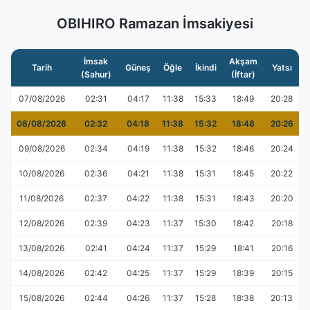
OBIHIRO Ramazan İmsakiyesi
İmsak
Akşam
Tarih
Güneş
Öğle
İkindi
Yatsı
(Sahur)
(İftar)
07/08/2026
02:31
04:17
11:38
15:33
18:49
20:28
08/08/2026
02:32
04:18
11:38
15:32
18:48
20:26
09/08/2026
02:34
04:19
11:38
15:32
18:46
20:24
10/08/2026
02:36
04:21
11:38
15:31
18:45
20:22
11/08/2026
02:37
04:22
11:38
15:31
18:43
20:20
12/08/2026
02:39
04:23
11:37
15:30
18:42
20:18
13/08/2026
02:41
04:24
11:37
15:29
18:41
20:16
14/08/2026
02:42
04:25
11:37
15:29
18:39
20:15
15/08/2026
02:44
04:26
11:37
15:28
18:38
20:13