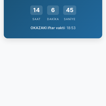
14
6
45
SAAT
DAKIKA
SANIYE
OKAZAKI iftar vakti
:
18:53