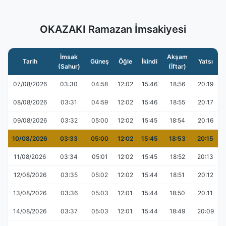
OKAZAKI Ramazan İmsakiyesi
İmsak
Akşam
Tarih
Güneş
Öğle
İkindi
Yatsı
(Sahur)
(İftar)
07/08/2026
03:30
04:58
12:02
15:46
18:56
20:19
08/08/2026
03:31
04:59
12:02
15:46
18:55
20:17
09/08/2026
03:32
05:00
12:02
15:45
18:54
20:16
10/08/2026
03:33
05:00
12:02
15:45
18:53
20:15
11/08/2026
03:34
05:01
12:02
15:45
18:52
20:13
12/08/2026
03:35
05:02
12:02
15:44
18:51
20:12
13/08/2026
03:36
05:03
12:01
15:44
18:50
20:11
14/08/2026
03:37
05:03
12:01
15:44
18:49
20:09