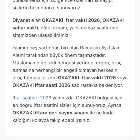
bulabilmeniz için bölgenize özel harmanlayıp,
sizlerin hizmetinize sunuyoruz.
Diyanet
'e ait
OKAZAKI iftar vakti 2026
,
OKAZAKI
sahur vakti
, öğle, akşam, yatsı namaz saatlerine
sitemizden ulaşabilirsiniz.
İslamın beş şartından biri olan Ramazan Ayı İslam
Alemi tarafından büyük önem taşımaktadır.
Müslüman olup, akli dengesi yerinde, ergen, oruç
tutmasına herhangi bir engeli olmayan herkesin
oruç tutması farzdır.
OKAZAKI iftar vakti 2026
veya
OKAZAKI iftar saati 2026
sabırsızlıkla bekleniyor.
İftar saatleri 2026
yanınızda. OKAZAKI bölgesi için
en doğru iftar saatini sizler için sunuyoruz. Ayrıca
OKAZAKI iftara geri sayım sayacı
ile ne kadar
kaldığını kolayca takip edebilirsiniz.