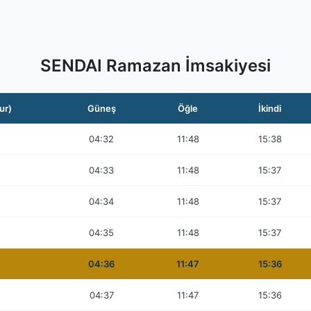
SENDAI Ramazan İmsakiyesi
ur)
Güneş
Öğle
İkindi
04:32
11:48
15:38
04:33
11:48
15:37
04:34
11:48
15:37
04:35
11:48
15:37
04:36
11:47
15:36
04:37
11:47
15:36