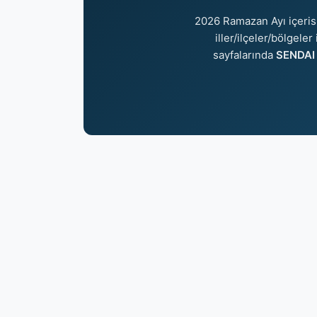
2026 Ramazan Ayı içeri
iller/ilçeler/bölgele
sayfalarında
SENDAI 