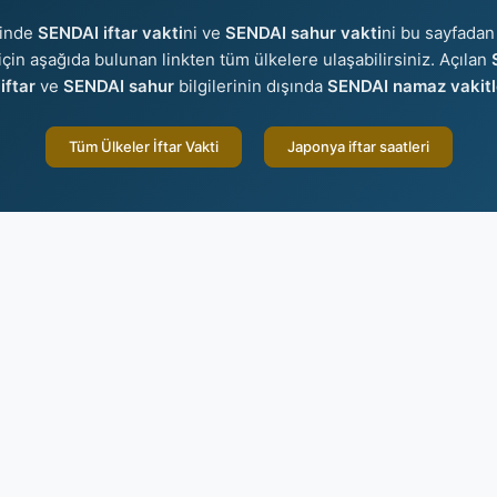
sinde
SENDAI iftar vakti
ni ve
SENDAI sahur vakti
ni bu sayfadan 
r için aşağıda bulunan linkten tüm ülkelere ulaşabilirsiniz. Açılan
iftar
ve
SENDAI sahur
bilgilerinin dışında
SENDAI namaz vakitl
Tüm Ülkeler İftar Vakti
Japonya iftar saatleri