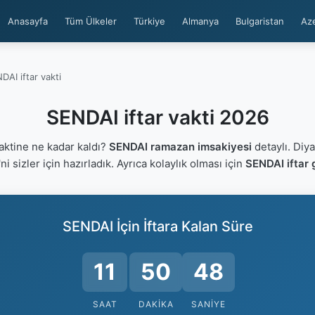
Anasayfa
Tüm Ülkeler
Türkiye
Almanya
Bulgaristan
Az
DAI iftar vakti
SENDAI iftar vakti 2026
aktine ne kadar kaldı?
SENDAI ramazan imsakiyesi
detaylı. Diya
'ni sizler için hazırladık. Ayrıca kolaylık olması için
SENDAI iftar 
SENDAI İçin İftara Kalan Süre
11
50
48
SAAT
DAKIKA
SANIYE