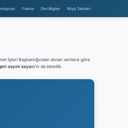
erbaycan
Fransa
Dini Bilgiler
Rüya Tabirleri
net İşleri Başkanlığından alınan verilere göre
geri sayım sayacı
'nı da ekledik.