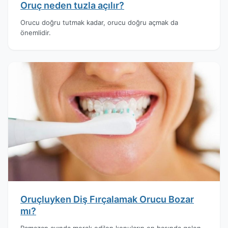
Oruç neden tuzla açılır?
Orucu doğru tutmak kadar, orucu doğru açmak da
önemlidir.
Oruçluyken Diş Fırçalamak Orucu Bozar
mı?
Ramazan ayında merak edilen konuların en başında gelen