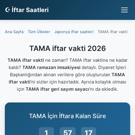
☪ İftar Saatleri
Ana Sayfa
Tüm Ülkeler
Japonya iftar saatleri
TAMA iftar vakti
TAMA iftar vakti 2026
TAMA iftar vakti
ne zaman? TAMA iftar vaktine ne kadar
kaldı?
TAMA ramazan imsakiyesi
detaylı. Diyanet İşleri
Başkanlığından alınan verilere göre oluşturulan
TAMA
iftar vakti
'ni sizler için hazırladık. Ayrıca kolaylık olması
için
TAMA iftar geri sayım sayacı
'nı da ekledik.
TAMA İçin İftara Kalan Süre
1
57
16