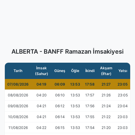
ALBERTA - BANFF Ramazan İmsakiyesi
İmsak
Akşam
Tarih
Güneş
Öğle
İkindi
Yatsı
(Sahur)
(İftar)
07/08/2026
04:19
06:09
13:53
17:58
21:27
23:05
08/08/2026
04:20
06:10
13:53
17:57
21:26
23:05
09/08/2026
04:21
06:12
13:53
17:56
21:24
23:04
10/08/2026
04:21
06:14
13:53
17:55
21:22
23:03
11/08/2026
04:22
06:15
13:53
17:54
21:20
23:03