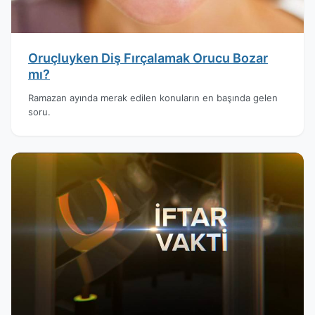
Oruçluyken Diş Fırçalamak Orucu Bozar
mı?
Ramazan ayında merak edilen konuların en başında gelen
soru.