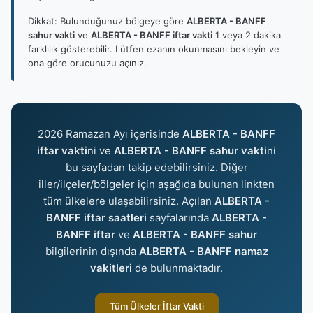
Dikkat: Bulunduğunuz bölgeye göre
ALBERTA - BANFF
sahur vakti
ve
ALBERTA - BANFF iftar vakti
1 veya 2 dakika
farklılık gösterebilir. Lütfen ezanın okunmasını bekleyin ve
ona göre orucunuzu açınız.
2026 Ramazan Ayı içerisinde
ALBERTA - BANFF
iftar vakti
ni ve
ALBERTA - BANFF sahur vakti
ni
bu sayfadan takip edebilirsiniz. Diğer
iller/ilçeler/bölgeler için aşağıda bulunan linkten
tüm ülkelere ulaşabilirsiniz. Açılan
ALBERTA -
BANFF iftar saatleri
sayfalarında
ALBERTA -
BANFF iftar
ve
ALBERTA - BANFF sahur
bilgilerinin dışında
ALBERTA - BANFF namaz
vakitleri
de bulunmaktadır.
Tüm Ülkeler İftar Vakti