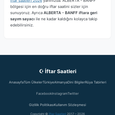
İftar saatleri 2026
yanınızda. ALBERTA - BANFF
bölgesi için en doğru iftar saatini sizler için
sunuyoruz. Ayrıca
ALBERTA - BANFF iftara geri
sayım sayacı
ile ne kadar kaldığını kolayca takip
edebilirsiniz.
☪ İftar Saatleri
Anasayfa
Tüm Ülkeler
Türkiye
Almanya
Dini Bilgiler
Rüya Tabirleri
Facebook
Instagram
Twitter
Gizlilik Politikası
Kullanım Sözleşmesi
Copyright ©
İftar Saatleri
2017 – 2026