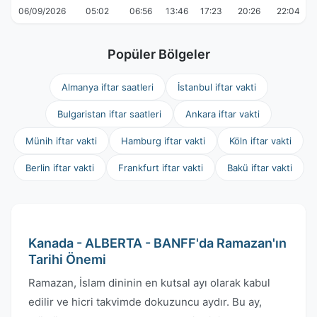
06/09/2026
05:02
06:56
13:46
17:23
20:26
22:04
Popüler Bölgeler
Almanya iftar saatleri
İstanbul iftar vakti
Bulgaristan iftar saatleri
Ankara iftar vakti
Münih iftar vakti
Hamburg iftar vakti
Köln iftar vakti
Berlin iftar vakti
Frankfurt iftar vakti
Bakü iftar vakti
Kanada - ALBERTA - BANFF'da Ramazan'ın
Tarihi Önemi
Ramazan, İslam dininin en kutsal ayı olarak kabul
edilir ve hicri takvimde dokuzuncu aydır. Bu ay,