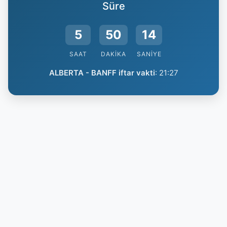
Süre
5
50
13
SAAT
DAKIKA
SANIYE
ALBERTA - BANFF iftar vakti
:
21:27