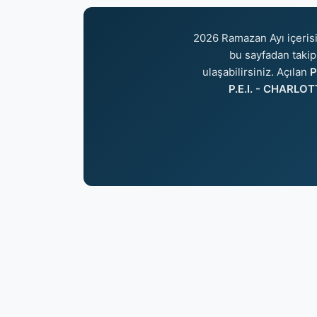
2026 Ramazan Ayı içeri
bu sayfadan takip 
ulaşabilirsiniz. Açılan
P
P.E.I. - CHARLO