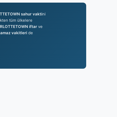
LOTTETOWN sahur vakti
ni
inkten tüm ülkelere
HARLOTTETOWN iftar
ve
maz vakitleri
de