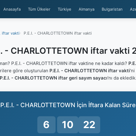
Anasayfa
Tüm Ülkeler
Türkiye
Almanya
Bulgaristan
Az
. iftar vakti
P.E.I. - CHARLOTTETOWN iftar vakti
.I. - CHARLOTTETOWN iftar vakti 
an? P.E.I. - CHARLOTTETOWN iftar vaktine ne kadar kaldı?
P.E
erilere göre oluşturulan
P.E.I. - CHARLOTTETOWN iftar vakti
'ni
P.E.I. - CHARLOTTETOWN iftar geri sayım sayacı
'nı da ekledik
P.E.I. - CHARLOTTETOWN İçin İftara Kalan Süre
6
10
21