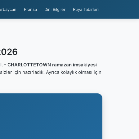
erbaycan
Fransa
Dini Bilgiler
Rüya Tabirleri
2026
.I. - CHARLOTTETOWN ramazan imsakiyesi
 sizler için hazırladık. Ayrıca kolaylık olması için
.