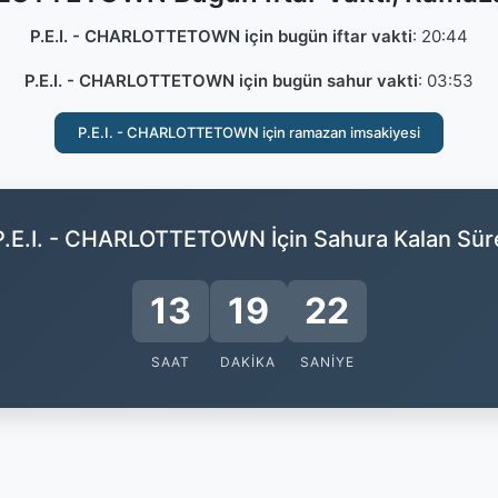
P.E.I. - CHARLOTTETOWN için bugün iftar vakti
:
20:44
P.E.I. - CHARLOTTETOWN için bugün sahur vakti
:
03:53
P.E.I. - CHARLOTTETOWN için ramazan imsakiyesi
P.E.I. - CHARLOTTETOWN İçin Sahura Kalan Sür
13
19
21
SAAT
DAKIKA
SANIYE