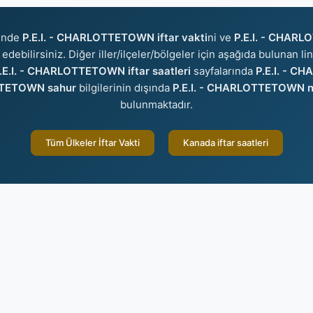
sinde
P.E.I. - CHARLOTTETOWN iftar vakti
ni ve
P.E.I. - CHAR
edebilirsiniz. Diğer iller/ilçeler/bölgeler için aşağıda bulunan l
.E.I. - CHARLOTTETOWN iftar saatleri
sayfalarında
P.E.I. - C
TTETOWN sahur
bilgilerinin dışında
P.E.I. - CHARLOTTETOWN na
bulunmaktadır.
Tüm Ülkeler İftar Vakti
Kanada iftar saatleri