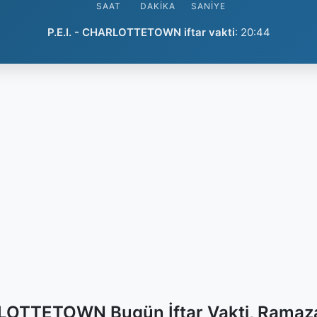
SAAT
DAKIKA
SANIYE
P.E.I. - CHARLOTTETOWN iftar vakti
:
20:44
RLOTTETOWN Bugün İftar Vakti, Ramaz