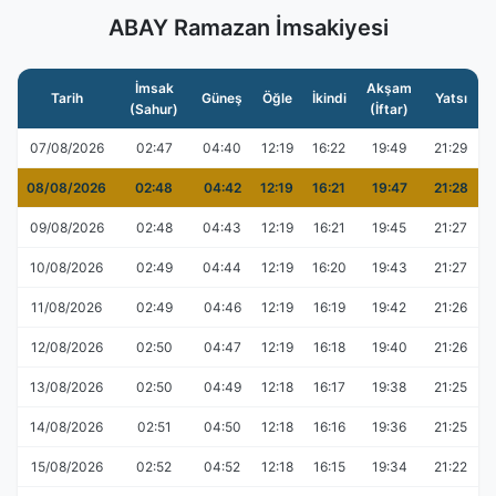
ABAY Ramazan İmsakiyesi
İmsak
Akşam
Tarih
Güneş
Öğle
İkindi
Yatsı
(Sahur)
(İftar)
07/08/2026
02:47
04:40
12:19
16:22
19:49
21:29
08/08/2026
02:48
04:42
12:19
16:21
19:47
21:28
09/08/2026
02:48
04:43
12:19
16:21
19:45
21:27
10/08/2026
02:49
04:44
12:19
16:20
19:43
21:27
11/08/2026
02:49
04:46
12:19
16:19
19:42
21:26
12/08/2026
02:50
04:47
12:19
16:18
19:40
21:26
13/08/2026
02:50
04:49
12:18
16:17
19:38
21:25
14/08/2026
02:51
04:50
12:18
16:16
19:36
21:25
15/08/2026
02:52
04:52
12:18
16:15
19:34
21:22