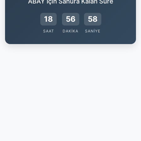
ABAY İçin Sahura Kalan Süre
18
56
58
SAAT
DAKIKA
SANIYE