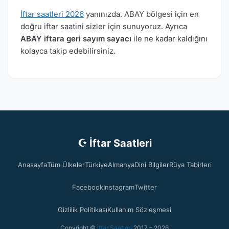
İftar saatleri 2026
yanınızda. ABAY bölgesi için en
doğru iftar saatini sizler için sunuyoruz. Ayrıca
ABAY iftara geri sayım sayacı
ile ne kadar kaldığını
kolayca takip edebilirsiniz.
☪ İftar Saatleri
Anasayfa
Tüm Ülkeler
Türkiye
Almanya
Dini Bilgiler
Rüya Tabirleri
Facebook
Instagram
Twitter
Gizlilik Politikası
Kullanım Sözleşmesi
Copyright ©
İftar Saatleri
2017 – 2026