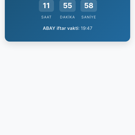
11
55
58
SAAT
DAKIKA
SANIYE
ABAY iftar vakti
:
19:47