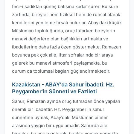
fecr-i sadıktan güneş batışına kadar sürer. Bu süre
zarfında, bireyler hem fiziksel hem de ruhsal olarak
kendilerini yenileme fırsatı bulurlar. Abay'daki küçük
Müslüman topluluğunda, oruç tutarken bireylerin
manevi değerlere olan bağlılıkları artmakta ve
ibadetlerine daha fazla özen göstermekte. Ramazan
boyunca pek çok aile, iftar sofralarında bir araya
gelerek bu manevi atmosferi paylaşmakta, bu
durum da toplumsal bağları güçlendirmektedir.
Kazakistan - ABAY'da Sahur İbadeti: Hz.
Peygamber'in Sünneti ve Fazileti
Sahur, Ramazan ayında oruç tutmadan önce yapılan
önemli bir ibadettir. Hz. Peygamber'in sahur
sünnetine uymak, Abay’daki Müslüman aileler
arasında yaygın bir uygulamadır. Sahurda aile
bireyleri bir araya gelerek, birlikte yemek yemekte