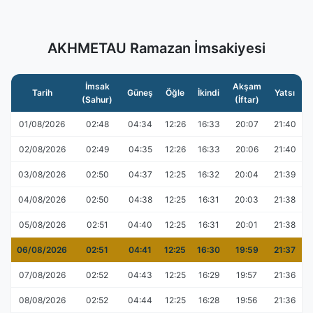
AKHMETAU Ramazan İmsakiyesi
İmsak
Akşam
Tarih
Güneş
Öğle
İkindi
Yatsı
(Sahur)
(İftar)
01/08/2026
02:48
04:34
12:26
16:33
20:07
21:40
02/08/2026
02:49
04:35
12:26
16:33
20:06
21:40
03/08/2026
02:50
04:37
12:25
16:32
20:04
21:39
04/08/2026
02:50
04:38
12:25
16:31
20:03
21:38
05/08/2026
02:51
04:40
12:25
16:31
20:01
21:38
06/08/2026
02:51
04:41
12:25
16:30
19:59
21:37
07/08/2026
02:52
04:43
12:25
16:29
19:57
21:36
08/08/2026
02:52
04:44
12:25
16:28
19:56
21:36