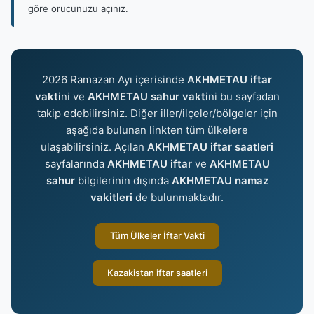
göre orucunuzu açınız.
2026 Ramazan Ayı içerisinde
AKHMETAU iftar
vakti
ni ve
AKHMETAU sahur vakti
ni bu sayfadan
takip edebilirsiniz. Diğer iller/ilçeler/bölgeler için
aşağıda bulunan linkten tüm ülkelere
ulaşabilirsiniz. Açılan
AKHMETAU iftar saatleri
sayfalarında
AKHMETAU iftar
ve
AKHMETAU
sahur
bilgilerinin dışında
AKHMETAU namaz
vakitleri
de bulunmaktadır.
Tüm Ülkeler İftar Vakti
Kazakistan iftar saatleri