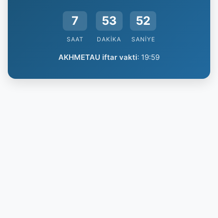
7
53
52
SAAT
DAKIKA
SANIYE
AKHMETAU iftar vakti
:
19:59