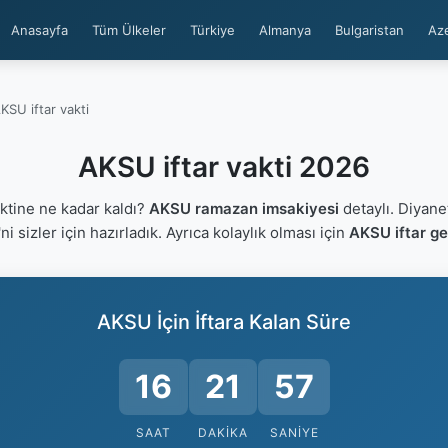
Anasayfa
Tüm Ülkeler
Türkiye
Almanya
Bulgaristan
Az
KSU iftar vakti
AKSU iftar vakti 2026
ktine ne kadar kaldı?
AKSU ramazan imsakiyesi
detaylı. Diyane
'ni sizler için hazırladık. Ayrıca kolaylık olması için
AKSU iftar ge
AKSU İçin İftara Kalan Süre
16
21
57
SAAT
DAKIKA
SANIYE