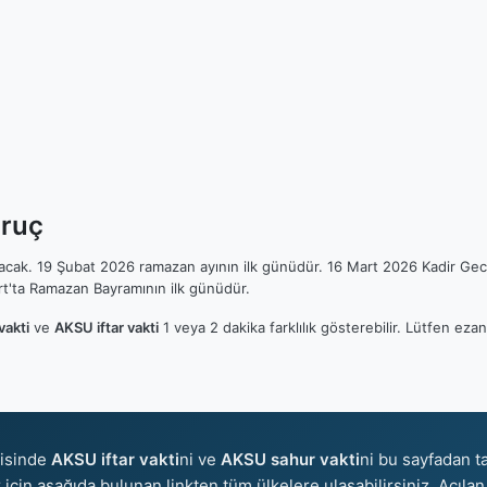
Oruç
ılacak. 19 Şubat 2026 ramazan ayının ilk günüdür. 16 Mart 2026 Kadir Gec
t'ta Ramazan Bayramının ilk günüdür.
vakti
ve
AKSU iftar vakti
1 veya 2 dakika farklılık gösterebilir. Lütfen e
risinde
AKSU iftar vakti
ni ve
AKSU sahur vakti
ni bu sayfadan ta
er için aşağıda bulunan linkten tüm ülkelere ulaşabilirsiniz. Açıla