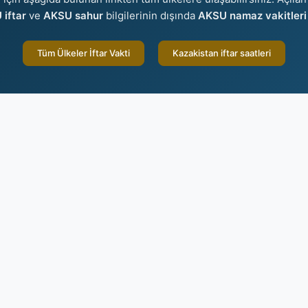
iftar
ve
AKSU sahur
bilgilerinin dışında
AKSU namaz vakitleri
Tüm Ülkeler İftar Vakti
Kazakistan iftar saatleri