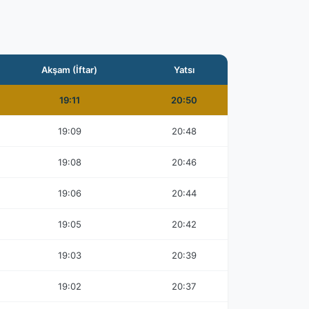
Akşam (İftar)
Yatsı
19:11
20:50
19:09
20:48
19:08
20:46
19:06
20:44
19:05
20:42
19:03
20:39
19:02
20:37