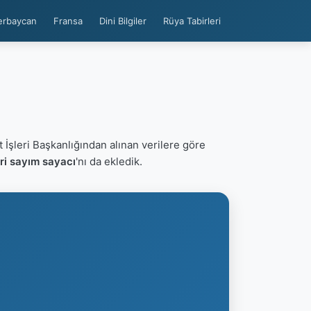
erbaycan
Fransa
Dini Bilgiler
Rüya Tabirleri
t İşleri Başkanlığından alınan verilere göre
ri sayım sayacı
'nı da ekledik.