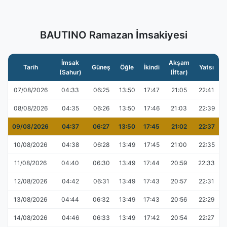
BAUTINO Ramazan İmsakiyesi
İmsak
Akşam
Tarih
Güneş
Öğle
İkindi
Yatsı
(Sahur)
(İftar)
07/08/2026
04:33
06:25
13:50
17:47
21:05
22:41
08/08/2026
04:35
06:26
13:50
17:46
21:03
22:39
09/08/2026
04:37
06:27
13:50
17:45
21:02
22:37
10/08/2026
04:38
06:28
13:49
17:45
21:00
22:35
11/08/2026
04:40
06:30
13:49
17:44
20:59
22:33
12/08/2026
04:42
06:31
13:49
17:43
20:57
22:31
13/08/2026
04:44
06:32
13:49
17:43
20:56
22:29
14/08/2026
04:46
06:33
13:49
17:42
20:54
22:27