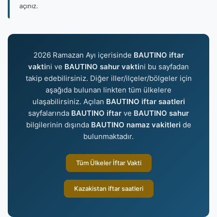
açınız.
2026 Ramazan Ayı içerisinde
BAUTINO iftar
vakti
ni ve
BAUTINO sahur vakti
ni bu sayfadan
takip edebilirsiniz. Diğer iller/ilçeler/bölgeler için
aşağıda bulunan linkten tüm ülkelere
ulaşabilirsiniz. Açılan
BAUTINO iftar saatleri
sayfalarında
BAUTINO iftar
ve
BAUTINO sahur
bilgilerinin dışında
BAUTINO namaz vakitleri
de
bulunmaktadır.
Tüm Ülkeler İftar Vakti
Kazakistan iftar saatleri