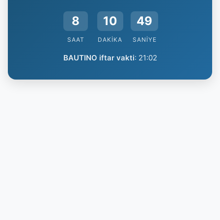
8
10
48
SAAT
DAKIKA
SANIYE
BAUTINO iftar vakti
:
21:02