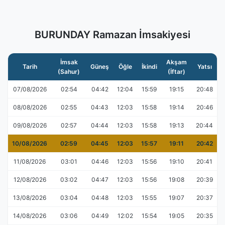
BURUNDAY Ramazan İmsakiyesi
İmsak
Akşam
Tarih
Güneş
Öğle
İkindi
Yatsı
(Sahur)
(İftar)
07/08/2026
02:54
04:42
12:04
15:59
19:15
20:48
08/08/2026
02:55
04:43
12:03
15:58
19:14
20:46
09/08/2026
02:57
04:44
12:03
15:58
19:13
20:44
10/08/2026
02:59
04:45
12:03
15:57
19:11
20:42
11/08/2026
03:01
04:46
12:03
15:56
19:10
20:41
12/08/2026
03:02
04:47
12:03
15:56
19:08
20:39
13/08/2026
03:04
04:48
12:03
15:55
19:07
20:37
14/08/2026
03:06
04:49
12:02
15:54
19:05
20:35