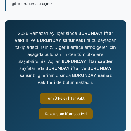
göre orucunuzu açınız.
2026 Ramazan Ayı içerisinde
BURUNDAY iftar
vakti
ni ve
BURUNDAY sahur vakti
ni bu sayfadan
takip edebilirsiniz. Diğer iller/ilçeler/bölgeler için
aşağıda bulunan linkten tüm ülkelere
ulaşabilirsiniz. Açılan
BURUNDAY iftar saatleri
sayfalarında
BURUNDAY iftar
ve
BURUNDAY
sahur
bilgilerinin dışında
BURUNDAY namaz
vakitleri
de bulunmaktadır.
Tüm Ülkeler İftar Vakti
Kazakistan iftar saatleri