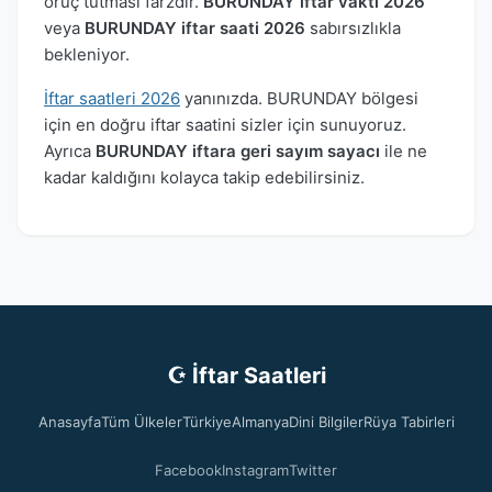
oruç tutması farzdır.
BURUNDAY iftar vakti 2026
veya
BURUNDAY iftar saati 2026
sabırsızlıkla
bekleniyor.
İftar saatleri 2026
yanınızda. BURUNDAY bölgesi
için en doğru iftar saatini sizler için sunuyoruz.
Ayrıca
BURUNDAY iftara geri sayım sayacı
ile ne
kadar kaldığını kolayca takip edebilirsiniz.
☪ İftar Saatleri
Anasayfa
Tüm Ülkeler
Türkiye
Almanya
Dini Bilgiler
Rüya Tabirleri
Facebook
Instagram
Twitter