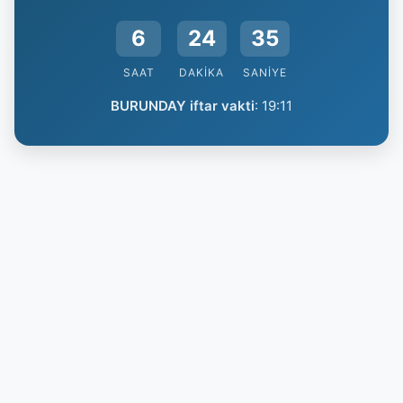
6
24
34
SAAT
DAKIKA
SANIYE
BURUNDAY iftar vakti
:
19:11