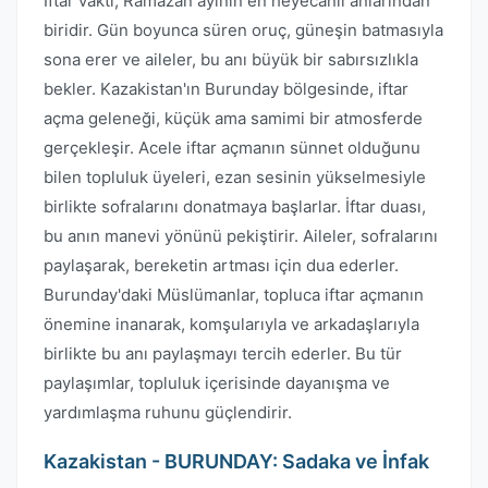
İftar vakti, Ramazan ayının en heyecanlı anlarından
biridir. Gün boyunca süren oruç, güneşin batmasıyla
sona erer ve aileler, bu anı büyük bir sabırsızlıkla
bekler. Kazakistan'ın Burunday bölgesinde, iftar
açma geleneği, küçük ama samimi bir atmosferde
gerçekleşir. Acele iftar açmanın sünnet olduğunu
bilen topluluk üyeleri, ezan sesinin yükselmesiyle
birlikte sofralarını donatmaya başlarlar. İftar duası,
bu anın manevi yönünü pekiştirir. Aileler, sofralarını
paylaşarak, bereketin artması için dua ederler.
Burunday'daki Müslümanlar, topluca iftar açmanın
önemine inanarak, komşularıyla ve arkadaşlarıyla
birlikte bu anı paylaşmayı tercih ederler. Bu tür
paylaşımlar, topluluk içerisinde dayanışma ve
yardımlaşma ruhunu güçlendirir.
Kazakistan - BURUNDAY: Sadaka ve İnfak