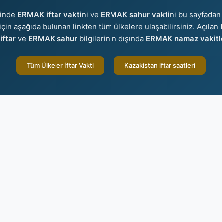
sinde
ERMAK iftar vakti
ni ve
ERMAK sahur vakti
ni bu sayfadan 
r için aşağıda bulunan linkten tüm ülkelere ulaşabilirsiniz. Açılan
ftar
ve
ERMAK sahur
bilgilerinin dışında
ERMAK namaz vakitle
Tüm Ülkeler İftar Vakti
Kazakistan iftar saatleri