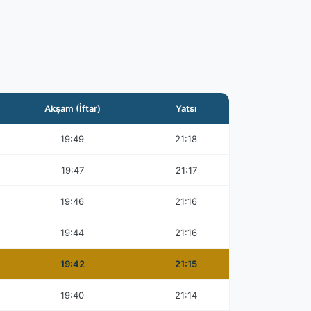
Akşam (İftar)
Yatsı
19:49
21:18
19:47
21:17
19:46
21:16
19:44
21:16
19:42
21:15
19:40
21:14