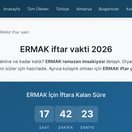
Anasayfa
Tüm Ülkeler
Türkiye
Almanya
Bulgaristan
Az
RMAK iftar vakti
ERMAK iftar vakti 2026
ktine ne kadar kaldı?
ERMAK ramazan imsakiyesi
detaylı. Diya
'ni sizler için hazırladık. Ayrıca kolaylık olması için
ERMAK iftar g
ERMAK İçin İftara Kalan Süre
17
42
22
SAAT
DAKIKA
SANIYE