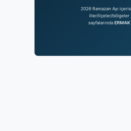
2026 Ramazan Ayı içeri
iller/ilçeler/bölgele
sayfalarında
ERMAK i