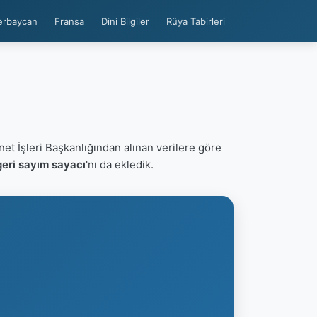
erbaycan
Fransa
Dini Bilgiler
Rüya Tabirleri
net İşleri Başkanlığından alınan verilere göre
eri sayım sayacı
'nı da ekledik.