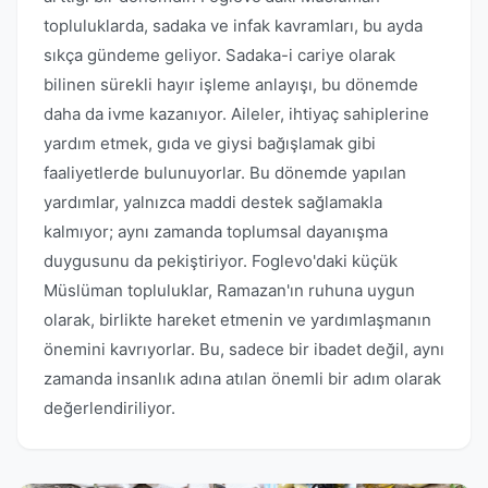
topluluklarda, sadaka ve infak kavramları, bu ayda
sıkça gündeme geliyor. Sadaka-i cariye olarak
bilinen sürekli hayır işleme anlayışı, bu dönemde
daha da ivme kazanıyor. Aileler, ihtiyaç sahiplerine
yardım etmek, gıda ve giysi bağışlamak gibi
faaliyetlerde bulunuyorlar. Bu dönemde yapılan
yardımlar, yalnızca maddi destek sağlamakla
kalmıyor; aynı zamanda toplumsal dayanışma
duygusunu da pekiştiriyor. Foglevo'daki küçük
Müslüman topluluklar, Ramazan'ın ruhuna uygun
olarak, birlikte hareket etmenin ve yardımlaşmanın
önemini kavrıyorlar. Bu, sadece bir ibadet değil, aynı
zamanda insanlık adına atılan önemli bir adım olarak
değerlendiriliyor.