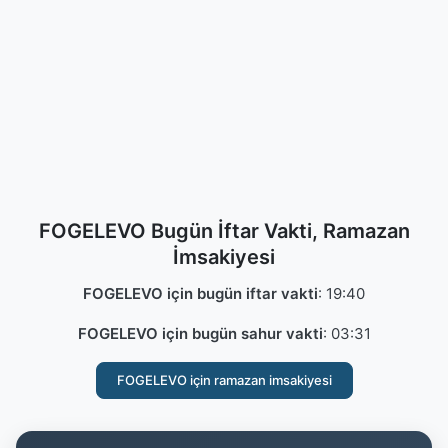
FOGELEVO Bugün İftar Vakti, Ramazan
İmsakiyesi
FOGELEVO için bugün iftar vakti
:
19:40
FOGELEVO için bugün sahur vakti
:
03:31
FOGELEVO için ramazan imsakiyesi