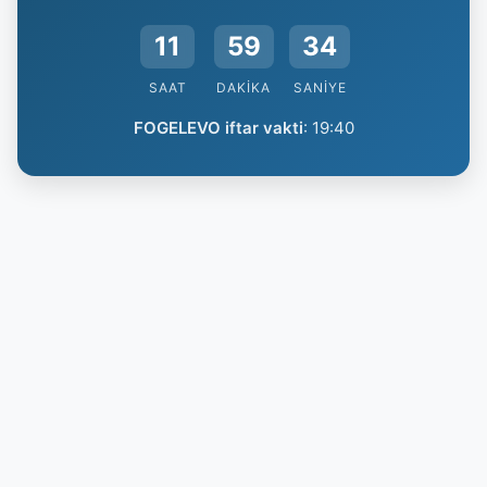
11
59
33
SAAT
DAKIKA
SANIYE
FOGELEVO iftar vakti
:
19:40