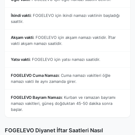
İkindi vakti:
FOGELEVO için ikindi namazı vaktinin başladığı
saattir.
Akşam vakti:
FOGELEVO için akşam namazı vaktidir. İftar
vakti akşam namazı saatidir.
Yatsı vakti:
FOGELEVO için yatsı namazı saatidir.
FOGELEVO Cuma Namazı:
Cuma namazı vakitleri öğle
namazı vakti ile aynı zamanda girer.
FOGELEVO Bayram Namazı:
Kurban ve ramazan bayramı
namazı vakitleri, güneş doğduktan 45-50 dakika sonra
başlar.
FOGELEVO Diyanet İftar Saatleri Nasıl