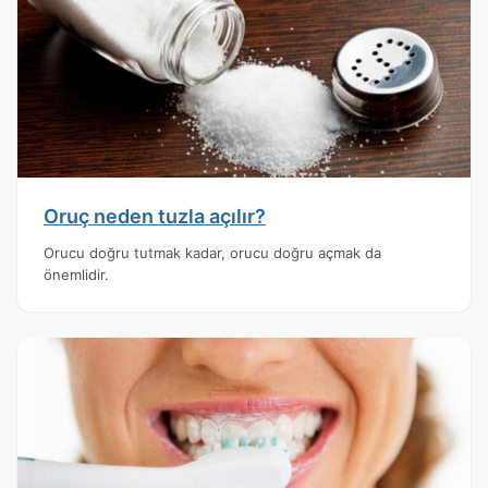
Oruç neden tuzla açılır?
Orucu doğru tutmak kadar, orucu doğru açmak da
önemlidir.