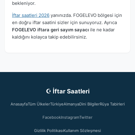
bekleniyor.
İftar saatleri 2026
yanınızda. FOGELEVO bölgesi için
en doğru iftar saatini sizler için sunuyoruz. Ayrıca
FOGELEVO iftara geri sayım sayacı
ile ne kadar
kaldığını kolayca takip edebilirsiniz.
☪ İftar Saatleri
Anasayfa
Tüm Ülkeler
Türkiye
Almanya
Dini Bilgiler
Rüya Tabirleri
Facebook
Instagram
Twitter
Gizlilik Politikası
Kullanım Sözleşmesi