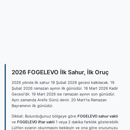
2026 FOGELEVO İlk Sahur, İlk Oruç
2026 yılında ilk sahur 19 Şubat 2026 gecesi kalkılacak. 19
Şubat 2026 ramazan ayının ilk günüdür. 16 Mart 2026 Kadir
Gecesi'dir. 19 Mart 2026 ise ramazan ayının son günüdür.
Aynı zamanda Arefe Günü denir. 20 Mart'ta Ramazan
Bayramının ilk günüdür.
Dikkat: Bulunduğunuz bölgeye göre
FOGELEVO sahur vakti
ve
FOGELEVO iftar vakti
1 veya 2 dakika farklılık gösterebilir.
Lütfen ezanın okunmasını bekleyin ve ona göre orucunuzu