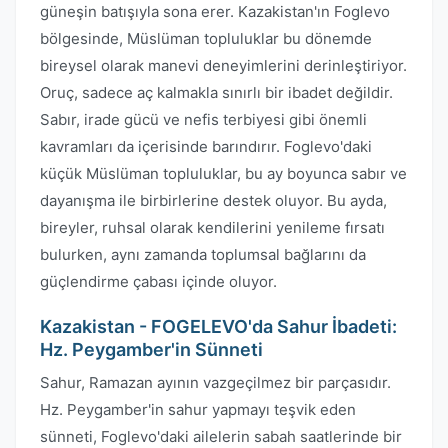
güneşin batışıyla sona erer. Kazakistan'ın Foglevo
bölgesinde, Müslüman topluluklar bu dönemde
bireysel olarak manevi deneyimlerini derinleştiriyor.
Oruç, sadece aç kalmakla sınırlı bir ibadet değildir.
Sabır, irade gücü ve nefis terbiyesi gibi önemli
kavramları da içerisinde barındırır. Foglevo'daki
küçük Müslüman topluluklar, bu ay boyunca sabır ve
dayanışma ile birbirlerine destek oluyor. Bu ayda,
bireyler, ruhsal olarak kendilerini yenileme fırsatı
bulurken, aynı zamanda toplumsal bağlarını da
güçlendirme çabası içinde oluyor.
Kazakistan - FOGELEVO'da Sahur İbadeti:
Hz. Peygamber'in Sünneti
Sahur, Ramazan ayının vazgeçilmez bir parçasıdır.
Hz. Peygamber'in sahur yapmayı teşvik eden
sünneti, Foglevo'daki ailelerin sabah saatlerinde bir