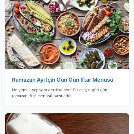
Ramazan Ayı İçin Gün Gün İftar Menüsü
Ne yemek yapayım derdine son! Sizler için gün gün
ramazan iftar menüsü hazırladık.