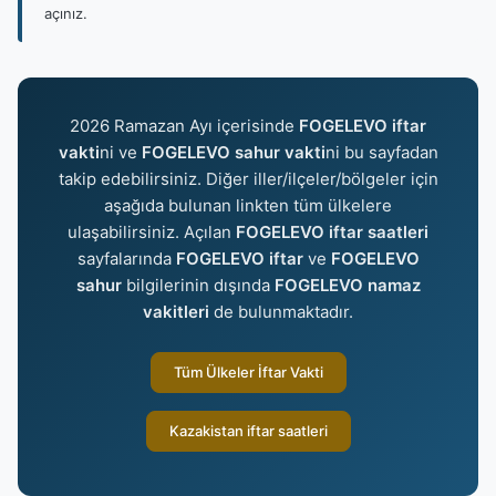
açınız.
2026 Ramazan Ayı içerisinde
FOGELEVO iftar
vakti
ni ve
FOGELEVO sahur vakti
ni bu sayfadan
takip edebilirsiniz. Diğer iller/ilçeler/bölgeler için
aşağıda bulunan linkten tüm ülkelere
ulaşabilirsiniz. Açılan
FOGELEVO iftar saatleri
sayfalarında
FOGELEVO iftar
ve
FOGELEVO
sahur
bilgilerinin dışında
FOGELEVO namaz
vakitleri
de bulunmaktadır.
Tüm Ülkeler İftar Vakti
Kazakistan iftar saatleri