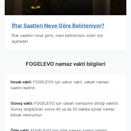
İftar Saatleri Neye Göre Belirleniyor?
İftar saatleri neye göre, nasıl belirleniyor sizler için
açıkladık!
FOGELEVO namaz vakti bilgileri
İmsak vakti:
FOGELEVO için sahur vakti, sabah namazı
saatini belirtir.
Güneş vakti:
FOGELEVO için sabah namazının bittiği vakittir.
Güneş doğduktan sonra 45 ya da 50 dakika içinde namaz
kılmak mekruhtur.
Öğle vakti:
FOGELEVO için öğle namazı saatini belirtir.