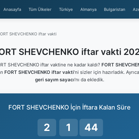
Anasayfa
Tüm Ülkeler
Türkiye
Almanya
Bulgaristan
Az
ORT SHEVCHENKO iftar vakti
ORT SHEVCHENKO iftar vakti 20
T SHEVCHENKO iftar vaktine ne kadar kaldı?
FORT SHEVCHEN
an
FORT SHEVCHENKO iftar vakti
'ni sizler için hazırladık. Ayrı
geri sayım sayacı
'nı da ekledik.
FORT SHEVCHENKO İçin İftara Kalan Süre
2
1
44