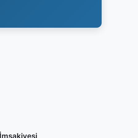
İmsakiyesi