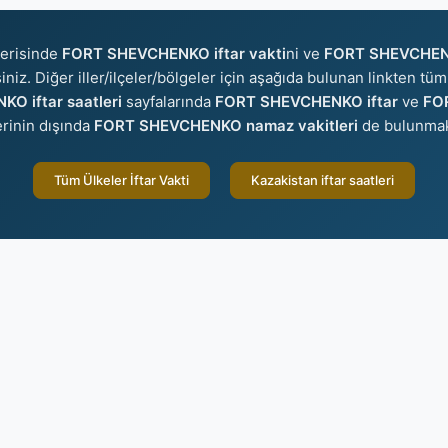
çerisinde
FORT SHEVCHENKO iftar vakti
ni ve
FORT SHEVCHENK
iniz. Diğer iller/ilçeler/bölgeler için aşağıda bulunan linkten tüm 
O iftar saatleri
sayfalarında
FORT SHEVCHENKO iftar
ve
FO
lerinin dışında
FORT SHEVCHENKO namaz vakitleri
de bulunmak
Tüm Ülkeler İftar Vakti
Kazakistan iftar saatleri