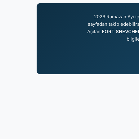
2026 Ramazan Ayı i
sayfadan takip edebilirs
Açılan
FORT SHEVCHENK
bilgi