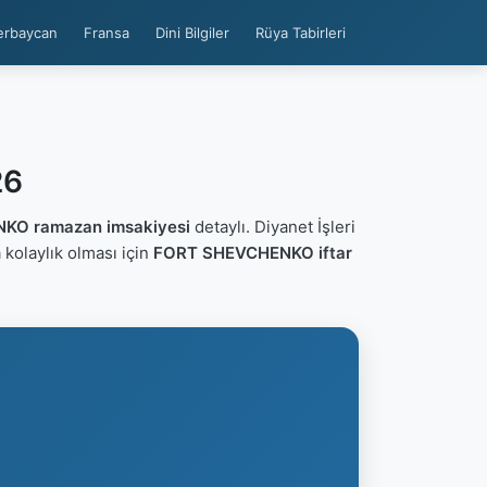
erbaycan
Fransa
Dini Bilgiler
Rüya Tabirleri
26
KO ramazan imsakiyesi
detaylı. Diyanet İşleri
ca kolaylık olması için
FORT SHEVCHENKO iftar