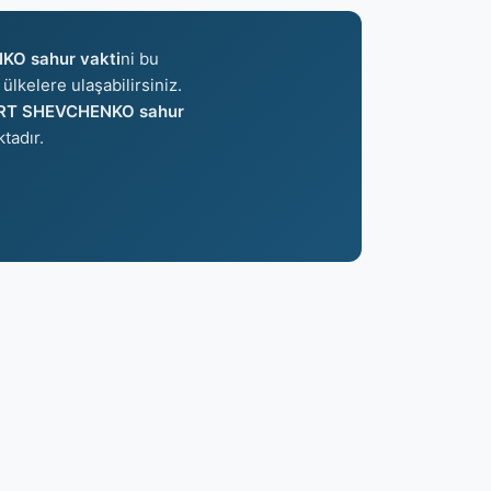
O sahur vakti
ni bu
ülkelere ulaşabilirsiniz.
RT SHEVCHENKO sahur
tadır.