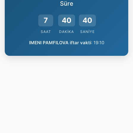
Süre
7
40
39
SAAT
DAKIKA
SANIYE
IMENI PAMFILOVA iftar vakti
:
19:10