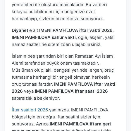
yöntemleri ile oluşturulmamaktadır. Bu verileri
kolayca bulabilmeniz için bölgenize özel
harmanlayıp, sizlerin hizmetinize sunuyoruz.
Diyanet
'e ait
IMENI PAMFILOVA iftar vakti 2026
,
IMENI PAMFILOVA sahur vakti
, öğle, akşam, yatsı
namaz saatlerine sitemizden ulaşabilirsiniz.
İslamın beş şartından biri olan Ramazan Ayı İslam
Alemi tarafından büyük önem taşımaktadır.
Müslüman olup, akli dengesi yerinde, ergen, oruç
tutmasına herhangi bir engeli olmayan herkesin
oruç tutması farzdır.
IMENI PAMFILOVA iftar vakti
2026
veya
IMENI PAMFILOVA iftar saati 2026
sabırsızlıkla bekleniyor.
İftar saatleri 2026
yanınızda. IMENI PAMFILOVA
bölgesi için en doğru iftar saatini sizler için
sunuyoruz. Ayrıca
IMENI PAMFILOVA iftara geri
sayım sayacı
ile ne kadar kaldığını kolayca takip