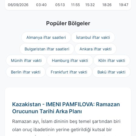
06/09/2026
03:40
05:13
11:55
15:32
18:26
19:47
Popüler Bölgeler
Almanya iftar saatleri
İstanbul iftar vakti
Bulgaristan iftar saatleri
Ankara iftar vakti
Münih iftar vakti
Hamburg iftar vakti
Köln iftar vakti
Berlin iftar vakti
Frankfurt iftar vakti
Bakü iftar vakti
Kazakistan - IMENI PAMFILOVA: Ramazan
Orucunun Tarihi Arka Planı
Ramazan ayı, İslam dininin beş temel şartından biri
olan oruç ibadetinin yerine getirildiği kutsal bir