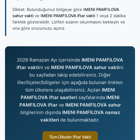
Dikkat: Bulunduğunuz bölgeye göre
IMENI PAMFILOVA
sahur vakti
ve
IMENI PAMFILOVA iftar vakti
1 veya 2 dakika
farklılık gösterebilir. Lütfen ezanın okunmasını bekleyin ve
ona göre orucunuzu açınız.
2026 Ramazan Ayı içerisinde
IMENI PAMFILOVA
iftar vakti
ni ve
IMENI PAMFILOVA sahur vakti
ni
bu sayfadan takip edebilirsiniz. Diğer
iller/ilçeler/bölgeler için aşağıda bulunan linkten
tüm ülkelere ulaşabilirsiniz. Açılan
IMENI
PAMFILOVA iftar saatleri
sayfalarında
IMENI
PAMFILOVA iftar
ve
IMENI PAMFILOVA sahur
bilgilerinin dışında
IMENI PAMFILOVA namaz
vakitleri
de bulunmaktadır.
Tüm Ülkeler İftar Vakti