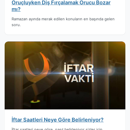
Oruçluyken Diş Fırçalamak Orucu Bozar
mı?
Ramazan ayında merak edilen konuların en başında gelen
soru.
İftar Saatleri Neye Göre Belirleniyor?
İftar saatleri neye göre, nasıl belirleniyor sizler için