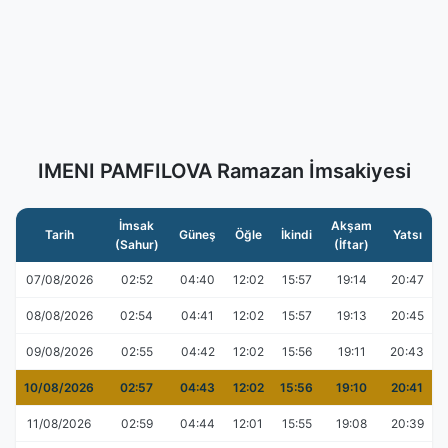
IMENI PAMFILOVA Ramazan İmsakiyesi
İmsak
Akşam
Tarih
Güneş
Öğle
İkindi
Yatsı
(Sahur)
(İftar)
07/08/2026
02:52
04:40
12:02
15:57
19:14
20:47
08/08/2026
02:54
04:41
12:02
15:57
19:13
20:45
09/08/2026
02:55
04:42
12:02
15:56
19:11
20:43
10/08/2026
02:57
04:43
12:02
15:56
19:10
20:41
11/08/2026
02:59
04:44
12:01
15:55
19:08
20:39