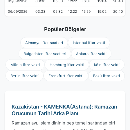
05/09/2026
03:36
05:30
12:22
16:01
19:04
20:43
06/09/2026
03:38
05:32
12:22
15:59
19:02
20:40
Popüler Bölgeler
Almanya iftar saatleri
İstanbul iftar vakti
Bulgaristan iftar saatleri
Ankara iftar vakti
Münih iftar vakti
Hamburg iftar vakti
Köln iftar vakti
Berlin iftar vakti
Frankfurt iftar vakti
Bakü iftar vakti
Kazakistan - KAMENKA(Astana): Ramazan
Orucunun Tarihi Arka Planı
Ramazan ayı, İslam dininin beş temel şartından biri