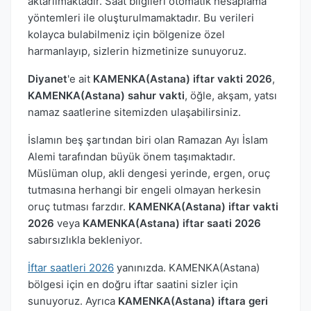
aktarılmaktadır. Saat bilgileri otomatik hesaplama
yöntemleri ile oluşturulmamaktadır. Bu verileri
kolayca bulabilmeniz için bölgenize özel
harmanlayıp, sizlerin hizmetinize sunuyoruz.
Diyanet
'e ait
KAMENKA(Astana) iftar vakti 2026
,
KAMENKA(Astana) sahur vakti
, öğle, akşam, yatsı
namaz saatlerine sitemizden ulaşabilirsiniz.
İslamın beş şartından biri olan Ramazan Ayı İslam
Alemi tarafından büyük önem taşımaktadır.
Müslüman olup, akli dengesi yerinde, ergen, oruç
tutmasına herhangi bir engeli olmayan herkesin
oruç tutması farzdır.
KAMENKA(Astana) iftar vakti
2026
veya
KAMENKA(Astana) iftar saati 2026
sabırsızlıkla bekleniyor.
İftar saatleri 2026
yanınızda. KAMENKA(Astana)
bölgesi için en doğru iftar saatini sizler için
sunuyoruz. Ayrıca
KAMENKA(Astana) iftara geri