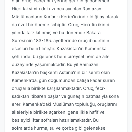
olan oruç ibadetinin yerine getirildiği dönemdir.
Hicri takvimin dokuzuncu ayı olan Ramazan,
Müslümanların Kur'an-ı Kerim'in indirildiği ay olarak
da özel bir öneme sahiptir. Oruç, Hicretin ikinci
yılında farz kılınmış ve bu dönemde Bakara
Suresi'nin 183-185. ayetlerinde oruç ibadetinin
esasları belirtilmiştir. Kazakistan’ın Kamenska
şehrinde, bu gelenek hem bireysel hem de aile
düzeyinde yaşanmaktadır. Bu yıl Ramazan,
Kazakistan’ın başkenti Astana’nın bir semti olan
Kamenka’da, gün doğumundan batışa kadar süren
oruçlarla birlikte karşılanmaktadır. Oruç, fecr-i
sadıktan itibaren başlar ve güneşin batmasıyla sona
erer. Kamenka'daki Müslüman topluluğu, oruçlarını
aileleriyle birlikte açarken, genellikle hafif ve
besleyici iftar sofraları hazırlamaktadır. Bu
sofralarda hurma, su ve çorba gibi geleneksel