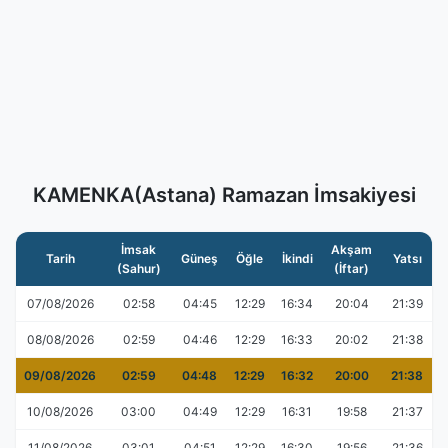
KAMENKA(Astana) Ramazan İmsakiyesi
İmsak
Akşam
Tarih
Güneş
Öğle
İkindi
Yatsı
(Sahur)
(İftar)
07/08/2026
02:58
04:45
12:29
16:34
20:04
21:39
08/08/2026
02:59
04:46
12:29
16:33
20:02
21:38
09/08/2026
02:59
04:48
12:29
16:32
20:00
21:38
10/08/2026
03:00
04:49
12:29
16:31
19:58
21:37
11/08/2026
03:01
04:51
12:29
16:30
19:56
21:36