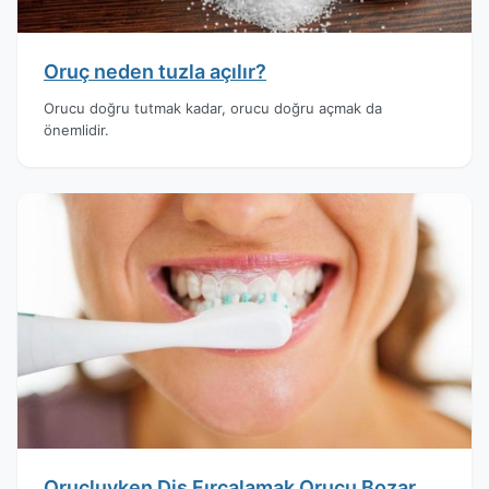
Oruç neden tuzla açılır?
Orucu doğru tutmak kadar, orucu doğru açmak da
önemlidir.
Oruçluyken Diş Fırçalamak Orucu Bozar