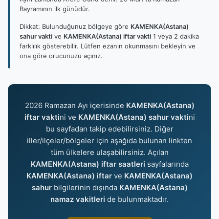
Bayramının ilk günüdür.
Dikkat: Bulunduğunuz bölgeye göre
KAMENKA(Astana)
sahur vakti
ve
KAMENKA(Astana) iftar vakti
1 veya 2 dakika
farklılık gösterebilir. Lütfen ezanın okunmasını bekleyin ve
ona göre orucunuzu açınız.
2026 Ramazan Ayı içerisinde
KAMENKA(Astana)
iftar vakti
ni ve
KAMENKA(Astana) sahur vakti
ni
bu sayfadan takip edebilirsiniz. Diğer
iller/ilçeler/bölgeler için aşağıda bulunan linkten
tüm ülkelere ulaşabilirsiniz. Açılan
KAMENKA(Astana) iftar saatleri
sayfalarında
KAMENKA(Astana) iftar
ve
KAMENKA(Astana)
sahur
bilgilerinin dışında
KAMENKA(Astana)
namaz vakitleri
de bulunmaktadır.