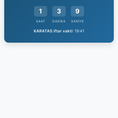
1
3
9
SAAT
DAKIKA
SANIYE
KARATAS iftar vakti
:
19:41