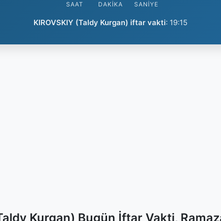
SAAT
DAKIKA
SANIYE
KIROVSKIY (Taldy Kurgan) iftar vakti
:
19:15
aldy Kurgan) Bugün İftar Vakti, Ramaz