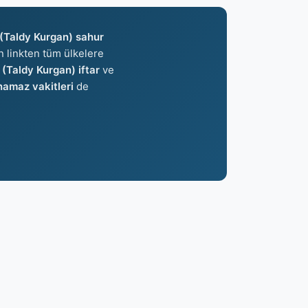
(Taldy Kurgan) sahur
an linkten tüm ülkelere
(Taldy Kurgan) iftar
ve
amaz vakitleri
de