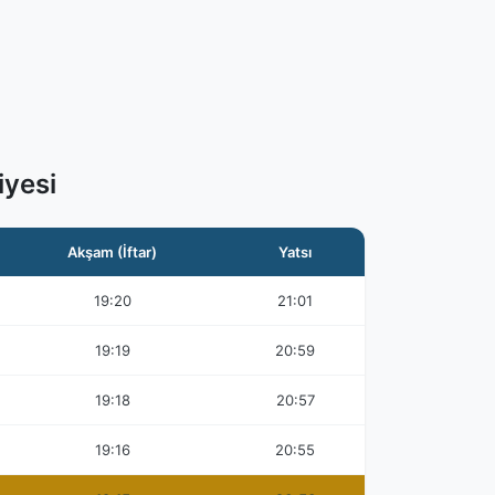
yesi
Akşam (İftar)
Yatsı
19:20
21:01
19:19
20:59
19:18
20:57
19:16
20:55