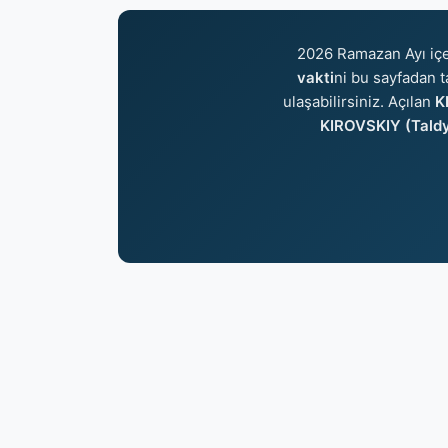
2026 Ramazan Ayı iç
vakti
ni bu sayfadan t
ulaşabilirsiniz. Açılan
K
KIROVSKIY (Taldy