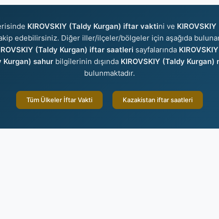
erisinde
KIROVSKIY (Taldy Kurgan) iftar vakti
ni ve
KIROVSKIY 
akip edebilirsiniz. Diğer iller/ilçeler/bölgeler için aşağıda bulun
IROVSKIY (Taldy Kurgan) iftar saatleri
sayfalarında
KIROVSKIY 
 Kurgan) sahur
bilgilerinin dışında
KIROVSKIY (Taldy Kurgan) n
bulunmaktadır.
Tüm Ülkeler İftar Vakti
Kazakistan iftar saatleri