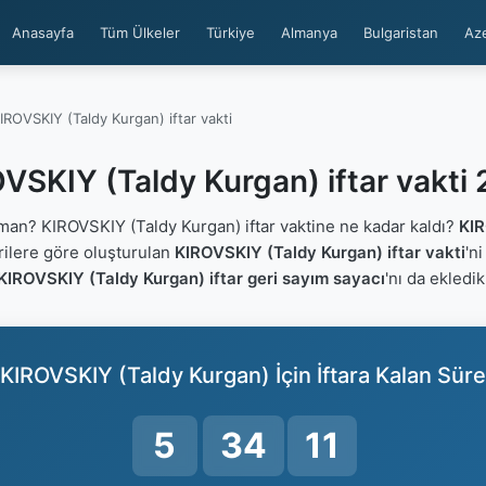
Anasayfa
Tüm Ülkeler
Türkiye
Almanya
Bulgaristan
Az
IROVSKIY (Taldy Kurgan) iftar vakti
VSKIY (Taldy Kurgan) iftar vakti
an? KIROVSKIY (Taldy Kurgan) iftar vaktine ne kadar kaldı?
KIR
erilere göre oluşturulan
KIROVSKIY (Taldy Kurgan) iftar vakti
'ni
KIROVSKIY (Taldy Kurgan) iftar geri sayım sayacı
'nı da ekledik
KIROVSKIY (Taldy Kurgan) İçin İftara Kalan Süre
5
34
10