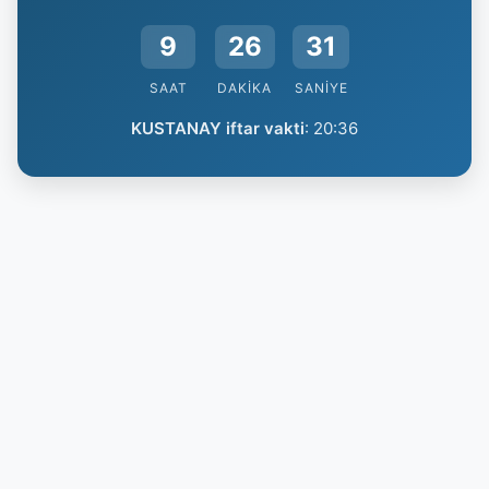
9
26
31
SAAT
DAKIKA
SANIYE
KUSTANAY iftar vakti
:
20:36