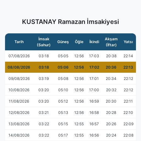
KUSTANAY Ramazan İmsakiyesi
İmsak
Akşam
Tarih
Güneş
Öğle
İkindi
Yatsı
(Sahur)
(İftar)
07/08/2026
03:18
05:05
12:56
17:03
20:38
22:14
08/08/2026
03:18
05:06
12:56
17:02
20:36
22:13
09/08/2026
03:19
05:08
12:56
17:01
20:34
22:12
10/08/2026
03:20
05:10
12:56
17:00
20:32
22:12
11/08/2026
03:20
05:12
12:56
16:59
20:30
22:11
12/08/2026
03:21
05:13
12:56
16:58
20:28
22:10
13/08/2026
03:22
05:15
12:55
16:57
20:26
22:09
14/08/2026
03:22
05:17
12:55
16:56
20:24
22:08