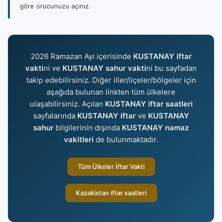
göre orucunuzu açınız.
2026 Ramazan Ayı içerisinde
KUSTANAY iftar
vakti
ni ve
KUSTANAY sahur vakti
ni bu sayfadan
takip edebilirsiniz. Diğer iller/ilçeler/bölgeler için
aşağıda bulunan linkten tüm ülkelere
ulaşabilirsiniz. Açılan
KUSTANAY iftar saatleri
sayfalarında
KUSTANAY iftar
ve
KUSTANAY
sahur
bilgilerinin dışında
KUSTANAY namaz
vakitleri
de bulunmaktadır.
Tüm Ülkeler İftar Vakti
Kazakistan iftar saatleri