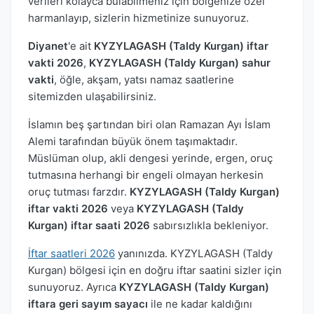
verileri kolayca bulabilmeniz için bölgenize özel
harmanlayıp, sizlerin hizmetinize sunuyoruz.
Diyanet
'e ait
KYZYLAGASH (Taldy Kurgan) iftar
vakti 2026
,
KYZYLAGASH (Taldy Kurgan) sahur
vakti
, öğle, akşam, yatsı namaz saatlerine
sitemizden ulaşabilirsiniz.
İslamın beş şartından biri olan Ramazan Ayı İslam
Alemi tarafından büyük önem taşımaktadır.
Müslüman olup, akli dengesi yerinde, ergen, oruç
tutmasına herhangi bir engeli olmayan herkesin
oruç tutması farzdır.
KYZYLAGASH (Taldy Kurgan)
iftar vakti 2026
veya
KYZYLAGASH (Taldy
Kurgan) iftar saati 2026
sabırsızlıkla bekleniyor.
İftar saatleri 2026
yanınızda. KYZYLAGASH (Taldy
Kurgan) bölgesi için en doğru iftar saatini sizler için
sunuyoruz. Ayrıca
KYZYLAGASH (Taldy Kurgan)
iftara geri sayım sayacı
ile ne kadar kaldığını