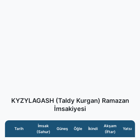
KYZYLAGASH (Taldy Kurgan) Ramazan
İmsakiyesi
İmsak
Akşam
Tarih
Güneş
Öğle
İkindi
Yatsı
(Sahur)
(İftar)