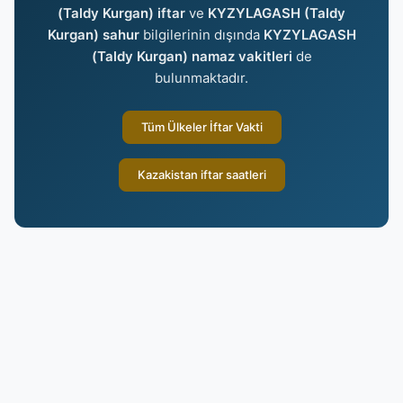
(Taldy Kurgan) iftar
ve
KYZYLAGASH (Taldy
Kurgan) sahur
bilgilerinin dışında
KYZYLAGASH
(Taldy Kurgan) namaz vakitleri
de
bulunmaktadır.
Tüm Ülkeler İftar Vakti
Kazakistan iftar saatleri