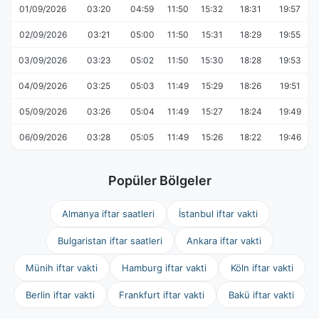
01/09/2026
03:20
04:59
11:50
15:32
18:31
19:57
02/09/2026
03:21
05:00
11:50
15:31
18:29
19:55
03/09/2026
03:23
05:02
11:50
15:30
18:28
19:53
04/09/2026
03:25
05:03
11:49
15:29
18:26
19:51
05/09/2026
03:26
05:04
11:49
15:27
18:24
19:49
06/09/2026
03:28
05:05
11:49
15:26
18:22
19:46
Popüler Bölgeler
Almanya iftar saatleri
İstanbul iftar vakti
Bulgaristan iftar saatleri
Ankara iftar vakti
Münih iftar vakti
Hamburg iftar vakti
Köln iftar vakti
Berlin iftar vakti
Frankfurt iftar vakti
Bakü iftar vakti