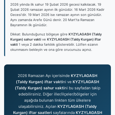
2026 yılında ilk sahur 19 Şubat 2026 gecesi kalkılacak. 19
Şubat 2026 ramazan ayının ilk günüdür. 16 Mart 2026 Kadir
Gecesi'dir. 19 Mart 2026 ise ramazan ayının son günüdür.
Aynı zamanda Arefe Günü denir. 20 Mart'ta Ramazan
Bayramının ilk günüdür.
Dikkat: Bulunduğunuz bölgeye göre
KYZYLAGASH (Taldy
Kurgan) sahur vakti
ve
KYZYLAGASH (Taldy Kurgan) iftar
vakti
1 veya 2 dakika farklılık gösterebilir. Lütfen ezanın
okunmasını bekleyin ve ona göre orucunuzu açınız.
2026 Ramazan Ayı içerisinde
KYZYLAGASH
(Taldy Kurgan) iftar vakti
ni ve
KYZYLAGASH
(Taldy Kurgan) sahur vakti
ni bu sayfadan takip
edebilirsiniz. Diğer iller/ilçeler/bölgeler için
aşağıda bulunan linkten tüm ülkelere
ulaşabilirsiniz. Açılan
KYZYLAGASH (Taldy
Kurgan) iftar saatleri
sayfalarında
KYZYLAGASH